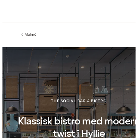
Malmö
Föregående
sida:
THE SOCIAL BAR & BISTRO
Klassisk bistro med moder
twist i Hyllie