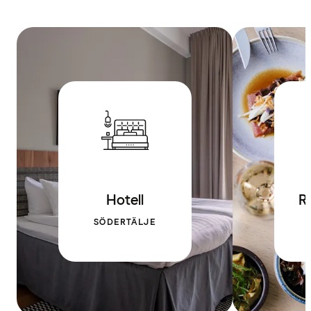
Hotell
R
SÖDERTÄLJE