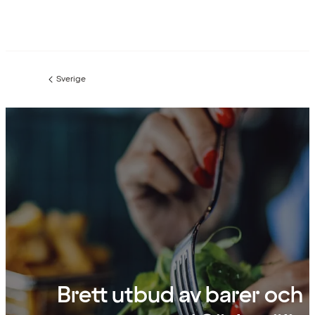
Sverige
Föregående
sida:
Brett utbud av barer och