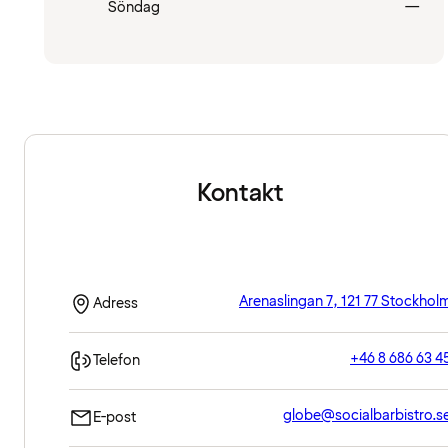
Stä
Söndag
—
Kontakt
Arenaslingan 7, 121 77 Stockhol
Adress
+46 8 686 63 4
Telefon
globe@socialbarbistro.s
E-post