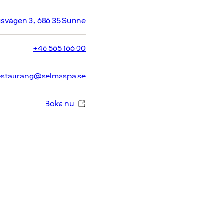
svägen 3, 686 35 Sunne
+46 565 166 00
estaurang@selmaspa.se
Boka nu