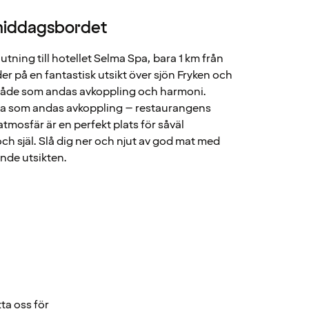
 middagsbordet
utning till hotellet Selma Spa, bara 1 km från
r på en fantastisk utsikt över sjön Fryken och
råde som andas avkoppling och harmoni.
da som andas avkoppling – restaurangens
mosfär är en perfekt plats för såväl
h själ. Slå dig ner och njut av god mat med
ande utsikten.
ta oss för