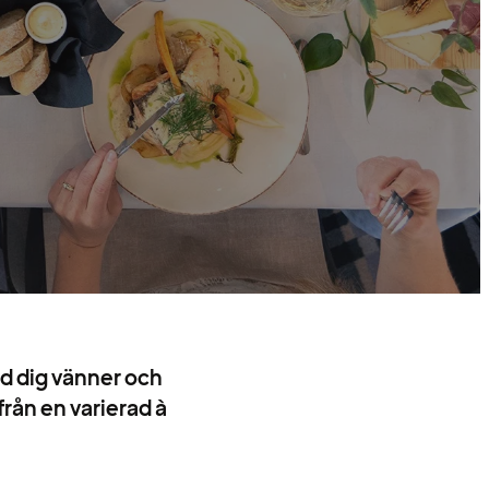
d dig vänner och
från en varierad à