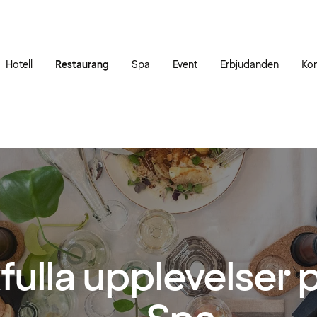
Gå till sidans innehåll
Gå till sidans huvudmeny
Hotell
Restaurang
Spa
Event
Erbjudanden
Kon
ulla upplevelser 