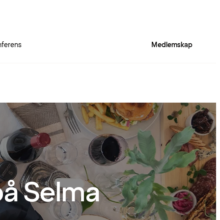
ferens
Medlemskap
på Selma