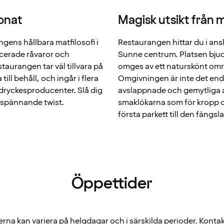
onat
Magisk utsikt från
gens hållbara matfilosofi i
Restaurangen hittar du i ansl
ucerade råvaror och
Sunne centrum. Platsen bjude
taurangen tar väl tillvara på
omges av ett naturskönt om
ill behåll, och ingår i flera
Omgivningen är inte det en
ryckesproducenter. Slå dig
avslappnade och gemytliga at
 spännande twist.
smaklökarna som för kropp oc
första parkett till den fängsl
Öppettider
rna kan variera på helgdagar och i särskilda perioder. Kontak