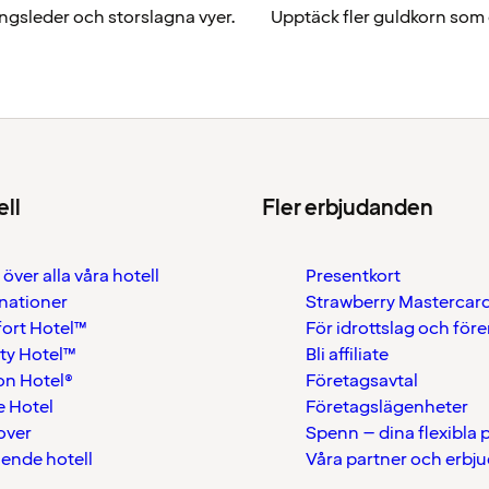
ingsleder och storslagna vyer.
Upptäck fler guldkorn som d
ell
Fler erbjudanden
 över alla våra hotell
Presentkort
nationer
Strawberry Mastercar
ort Hotel™
För idrottslag och för
ty Hotel™
Bli affiliate
on Hotel®
Företagsavtal
 Hotel
Företagslägenheter
over
Spenn – dina flexibla
ående hotell
Våra partner och erbj