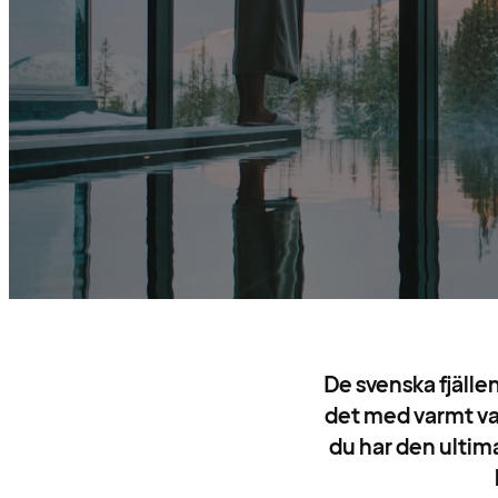
De svenska fjälle
det med varmt va
du har den ultim