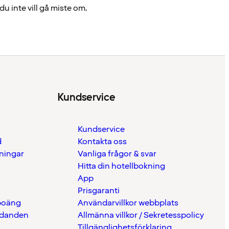
u inte vill gå miste om.
Kundservice
Kundservice
d
Kontakta oss
eningar
Vanliga frågor & svar
Hitta din hotellbokning
App
Prisgaranti
 poäng
Användarvillkor webbplats
udanden
Allmänna villkor / Sekretesspolicy
Tillgänglighetsförklaring