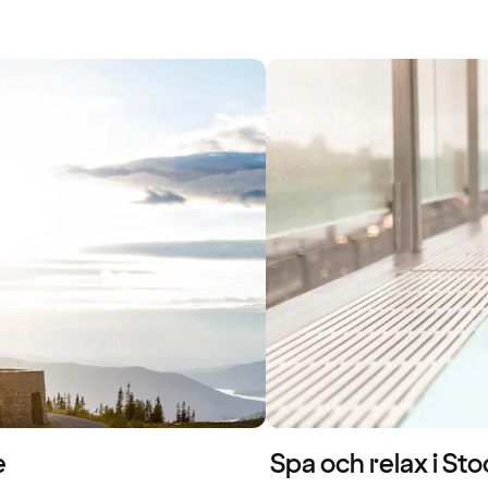
e
Spa och relax i St