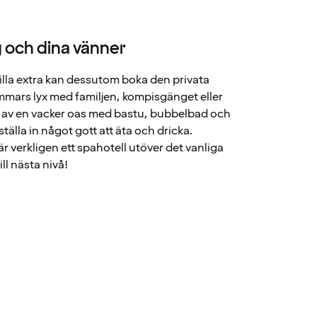
ig och dina vänner
lilla extra kan dessutom boka den privata
mmars lyx med familjen, kompisgänget eller
i av en vacker oas med bastu, bubbelbad och
tälla in något gott att äta och dricka.
är verkligen ett spahotell utöver det vanliga
ill nästa nivå!