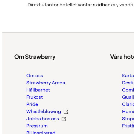
Direkt utanför hotellet väntar skidbackar, vandr
Om Strawberry
Våra hot
Om oss
Karta
Strawberry Arena
Desti
Hållbarhet
Comf
Frukost
Quali
Pride
Clari
Whistleblowing
Home
Jobba hos oss
Stop
Pressrum
Frist
Bli inspirerad