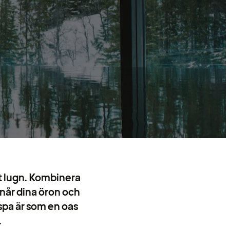
lt lugn. Kombinera
når dina öron och
spa är som en oas
.