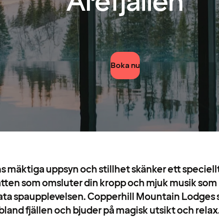
Årefjällen
Boka nu
ns mäktiga uppsyn och stillhet skänker ett speciel
tten som omsluter din kropp och mjuk musik som 
ata spaupplevelsen. Copperhill Mountain Lodges 
bland fjällen och bjuder på magisk utsikt och relax