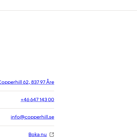
opperhill 62, 837 97 Åre
+46 647 143 00
info@copperhill.se
Boka nu