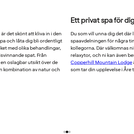
Ett privat spa för d
r det skönt att kliva in i den
Du som vill unna dig det där 
 och låta dig bli ordentligt
spaavdelningen för några ti
ket med olika behandlingar,
kollegorna. Där välkomnas n
prisvinnande spat. Från
relaxytor, och ni kan även bes
n oslagbar utsikt över de
Copperhill Mountain Lodge
gen kombination av natur och
som tar din upplevelse i Åre t