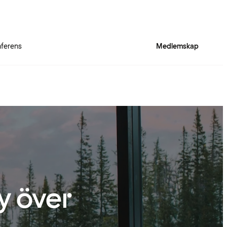
ferens
Medlemskap
 över