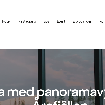
Gå till sidans innehåll
Gå till sidans huvudmeny
Hotell
Restaurang
Spa
Event
Erbjudanden
Kon
a med panoramavy