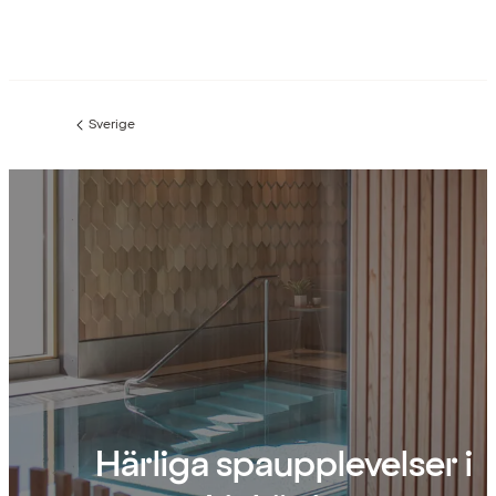
Sverige
Föregående
sida:
Härliga spaupplevelser i