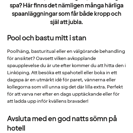
spa? Här finns det nämligen många härliga
spaanläggningar som får både kropp och
själ att jubla.
Pool och bastu mitt i stan
Poolhäng, basturitual eller en välgörande behandling
för ansiktet? Oavsett vilken avkopplande
spaupplevelse du är ute efter kommer du att hitta den i
Linköping. Att besöka ett spahotell eller boka in ett
dagspa är en utmärkt idé för paret, vännerna eller
kollegorna som vill unna sig det där lilla extra. Perfekt
för att varva ner efter en dags upptäckande eller för
att ladda upp inför kvällens bravader!
Avsluta med en god natts sömn på
hotell