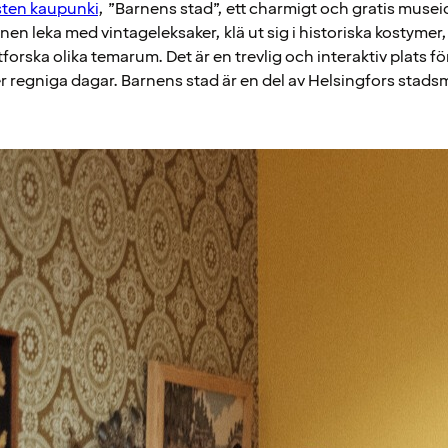
sten kaupunki
, ”Barnens stad”, ett charmigt och gratis musei
en leka med vintageleksaker, klä ut sig i historiska kostymer, l
forska olika temarum. Det är en trevlig och interaktiv plats för
der regniga dagar. Barnens stad är en del av Helsingfors st