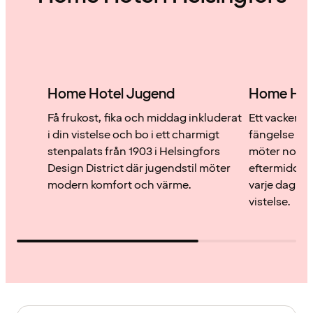
Home Hotel Jugend
Home Hote
Få frukost, fika och middag inkluderat
Ett vackert 
i din vistelse och bo i ett charmigt
fängelse på 
stenpalats från 1903 i Helsingfors
möter nordis
Design District där jugendstil möter
eftermiddag
modern komfort och värme.
varje dag o
vistelse.