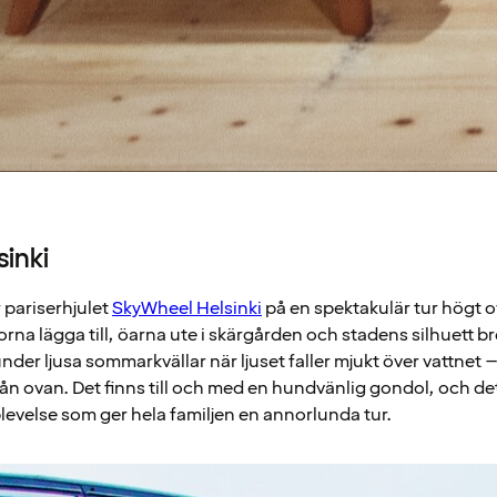
inki
 pariserhjulet
SkyWheel Helsinki
på en spektakulär tur högt o
rna lägga till, öarna ute i skärgården och stadens silhuett bre
under ljusa sommarkvällar när ljuset faller mjukt över vattnet –
rån ovan. Det finns till och med en hundvänlig gondol, och det
evelse som ger hela familjen en annorlunda tur.