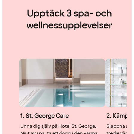
Upptäck 3 spa- och
wellnessupplevelser
1. St. George Care
2. Kämp W
Unna dig själv på Hotel St. George.
Slappna av 
Njut av spa, ta ett dopp i den varma
tredje vånin