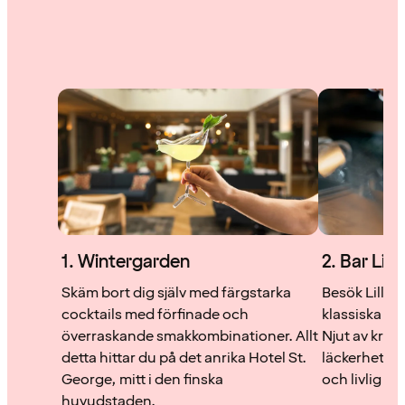
1. Wintergarden
2. Bar Lilla
Skäm bort dig själv med färgstarka
Besök Lilla e
cocktails med förfinade och
klassiska coc
överraskande smak­kombinationer. Allt
Njut av krea
detta hittar du på det anrika Hotel St.
läckerheter 
George, mitt i den finska
och livlig at
huvudstaden.