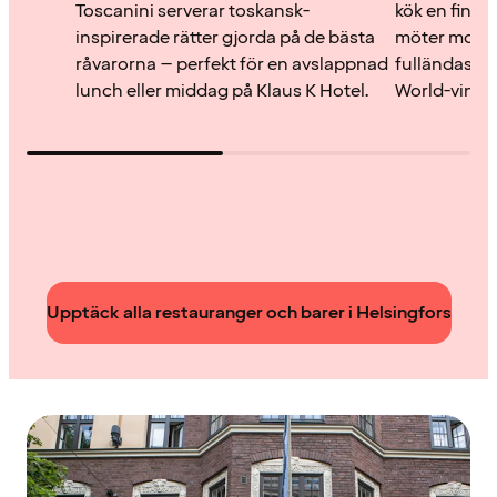
Toscanini serverar toskansk-
kök en finsk 
inspirerade rätter gjorda på de bästa
möter moder
råvarorna – perfekt för en avslappnad
fulländas av
lunch eller middag på Klaus K Hotel.
World-viner m
Upptäck alla restauranger och barer i Helsingfors