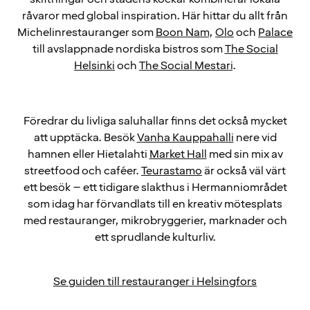
råvaror med global inspiration. Här hittar du allt från
Michelinrestauranger som
Boon Nam
,
Olo
och
Palace
till avslappnade nordiska bistros som
The Social
Helsinki
och
The Social Mestari
.
Föredrar du livliga saluhallar finns det också mycket
att upptäcka. Besök
Vanha Kauppahalli
nere vid
hamnen eller Hietalahti
Market Hall
med sin mix av
streetfood och caféer.
Teurastamo
är också väl värt
ett besök – ett tidigare slakthus i Hermanniområdet
som idag har förvandlats till en kreativ mötesplats
med restauranger, mikrobryggerier, marknader och
ett sprudlande kulturliv.
Se guiden till restauranger i Helsingfors