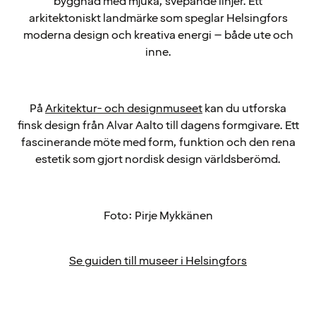
byggnad med mjuka, svepande linjer. Ett
arkitektoniskt landmärke som speglar Helsingfors
moderna design och kreativa energi – både ute och
inne.
På
Arkitektur- och designmuseet
kan du utforska
finsk design från Alvar Aalto till dagens formgivare. Ett
fascinerande möte med form, funktion och den rena
estetik som gjort nordisk design världsberömd.
Foto: Pirje Mykkänen
Se guiden till museer i Helsingfors