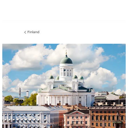
Finland
Föregående
sida: