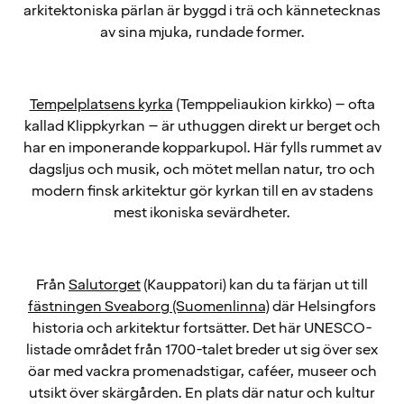
arkitektoniska pärlan är byggd i trä och kännetecknas
av sina mjuka, rundade former.
Tempelplatsens kyrka
(Temppeliaukion kirkko) – ofta
kallad Klippkyrkan – är uthuggen direkt ur berget och
har en imponerande kopparkupol. Här fylls rummet av
dagsljus och musik, och mötet mellan natur, tro och
modern finsk arkitektur gör kyrkan till en av stadens
mest ikoniska sevärdheter.
Från
Salutorget
(Kauppatori) kan du ta färjan ut till
fästningen Sveaborg (Suomenlinna)
där Helsingfors
historia och arkitektur fortsätter. Det här UNESCO-
listade området från 1700-talet breder ut sig över sex
öar med vackra promenadstigar, caféer, museer och
utsikt över skärgården. En plats där natur och kultur