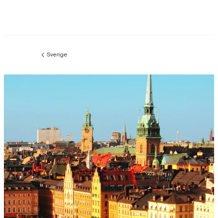
Sverige
Föregående
sida: