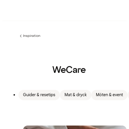
Inspiration
Föregående
sida:
WeCare
Guider & resetips
Mat & dryck
Möten & event