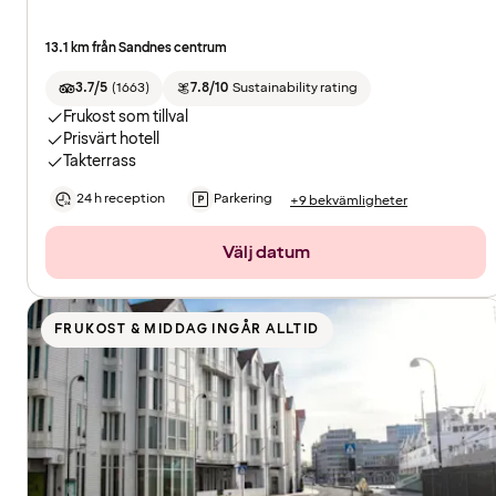
13.1 km från Sandnes centrum
3.7/5
(
1663
)
7.8/10
Sustainability rating
Frukost som tillval
Prisvärt hotell
Takterrass
24 h reception
Parkering
+9 bekvämligheter
Välj datum
FRUKOST & MIDDAG INGÅR ALLTID