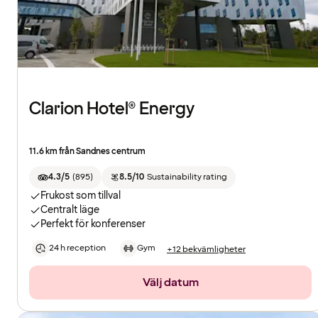
Clarion Hotel® Energy
11.6 km från Sandnes centrum
4.3/5
(
895
)
8.5/10
Sustainability rating
Frukost som tillval
Centralt läge
Perfekt för konferenser
24 h reception
Gym
+12 bekvämligheter
Välj datum