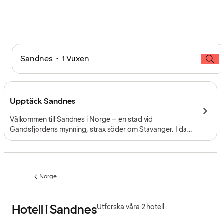
Sandnes • 1 Vuxen
Upptäck Sandnes
Välkommen till Sandnes i Norge – en stad vid
Gandsfjordens mynning, strax söder om Stavanger. I dag
kombinerar staden sitt industriella förflutna med ett
modernt näringsliv, friluftsäventyr och en välkomnande
stadsmiljö.
Norge
Föregående
sida:
Hotell i Sandnes
Utforska våra 2 hotell