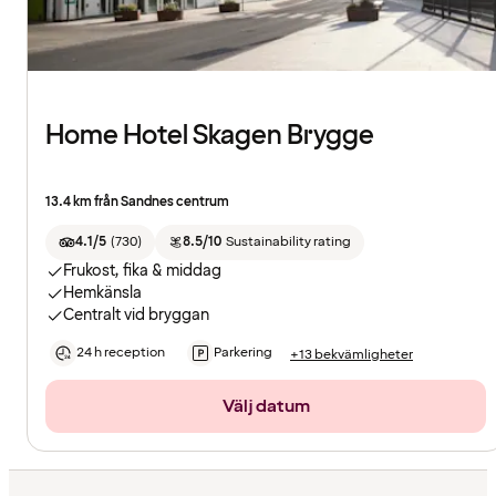
Home Hotel Skagen Brygge
13.4 km från Sandnes centrum
4.1/5
(
730
)
8.5/10
Sustainability rating
Frukost, fika & middag
Hemkänsla
Centralt vid bryggan
24 h reception
Parkering
+13 bekvämligheter
Välj datum