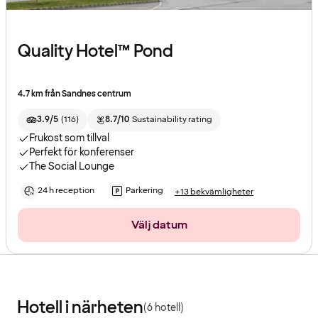
Quality Hotel™ Pond
4.7 km från Sandnes centrum
3.9/5
(
116
)
8.7/10
Sustainability rating
Frukost som tillval
Perfekt för konferenser
The Social Lounge
24 h reception
Parkering
+13 bekvämligheter
Välj datum
Hotell i närheten
(6 hotell)