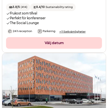
3.8/5
(
414
)
8.4/10
Sustainability rating
Frukost som tillval
Perfekt för konferenser
The Social Lounge
24 h reception
Parkering
+11 bekvämligheter
Välj datum