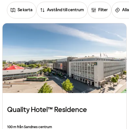
Se karta
Avstånd till centrum
Filter
Alla
Se
listan
över
hotell
Quality Hotel™ Residence
100 m från Sandnes centrum