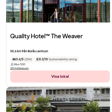
Quality Hotel™ The Weaver
55.6 km från Borås centrum
3.6/5
(
254
)
8.3/10
Sustainability rating
Max
500
20 mötesrum
Visa lokal