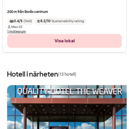
200 m från Borås centrum
3.4/5
(
560
)
8.2/10
Sustainability rating
Max
32
1 mötesrum
Visa lokal
Hotell i närheten
(13 hotell)