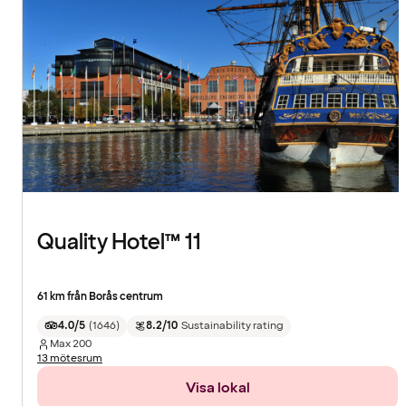
Quality Hotel™ 11
61 km från Borås centrum
4.0/5
(
1646
)
8.2/10
Sustainability rating
Max
200
13 mötesrum
Visa lokal