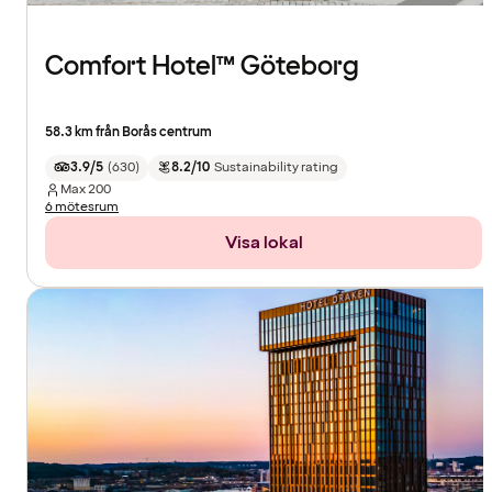
Comfort Hotel™ Göteborg
58.3 km från Borås centrum
3.9/5
(
630
)
8.2/10
Sustainability rating
Max
200
6 mötesrum
Visa lokal