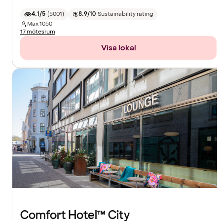
4.1/5
(
5001
)
8.9/10
Sustainability rating
Max
1050
17 mötesrum
Visa lokal
Comfort Hotel™ City