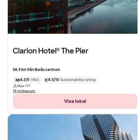
Clarion Hotel® The Pier
58.9 km från Borås centrum
4.3/5
(
182
)
8.5/10
Sustainability rating
Max
177
19 mötesrum
Visa lokal