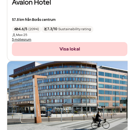
Avalon Hotel
57.8 km från Borås centrum
4.6/5
(
2094
)
7.3/10
Sustainability rating
Max
25
5 mötesrum
Visa lokal