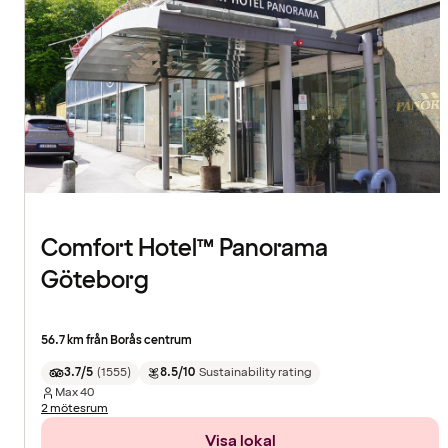
Comfort Hotel™ Panorama
Göteborg
56.7 km från Borås centrum
3.7/5
(
1555
)
8.5/10
Sustainability rating
Max
40
2 mötesrum
Visa lokal