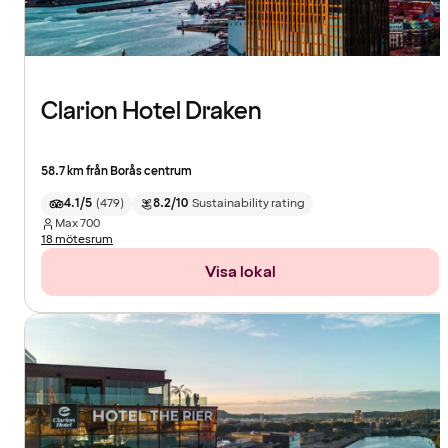
Clarion Hotel Draken
58.7 km från Borås centrum
4.1/5
(
479
)
8.2/10
Sustainability rating
Max
700
18 mötesrum
Visa lokal