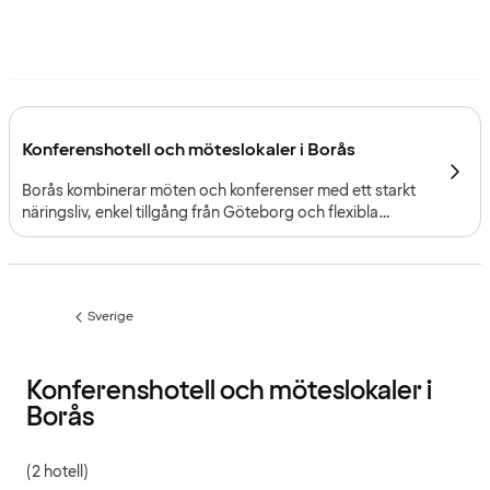
Konferenshotell och möteslokaler i Borås
Borås kombinerar möten och konferenser med ett starkt
näringsliv, enkel tillgång från Göteborg och flexibla
konferensfaciliteter i Västsverige.
Sverige
Föregående
sida:
Konferenshotell och möteslokaler i
Borås
(2 hotell)