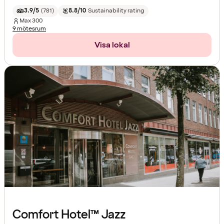
3.9/5
(
781
)
8.8/10
Sustainability rating
Max
300
9 mötesrum
Visa lokal
Comfort Hotel™ Jazz