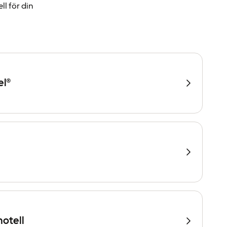
ll för din
el®
hotell