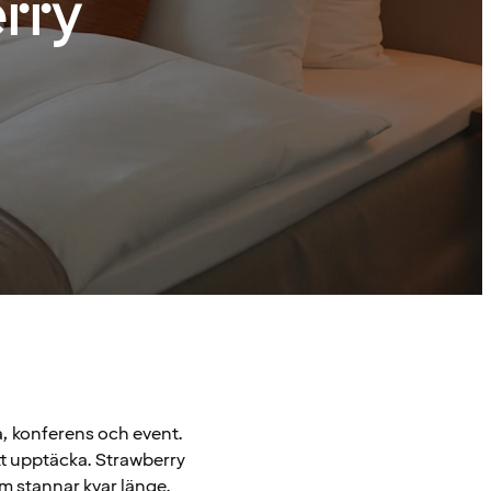
rry
a, konferens och event.
tt upptäcka. Strawberry
m stannar kvar länge.