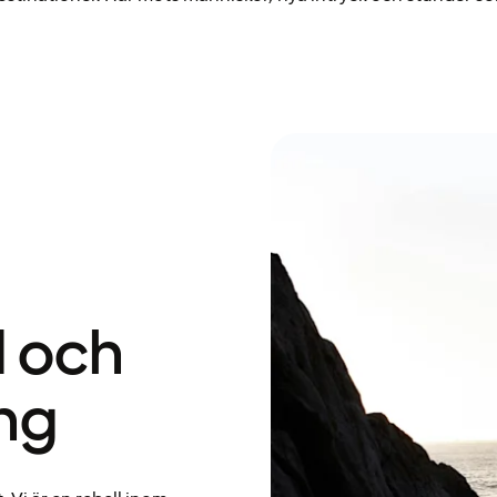
d och
ng