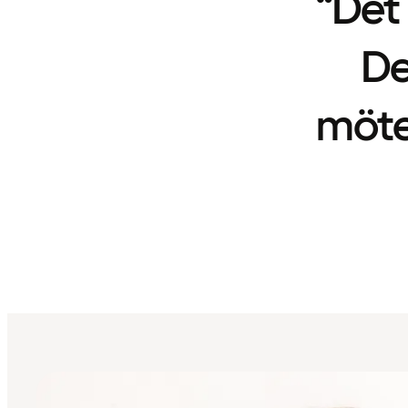
“Det 
De
möte