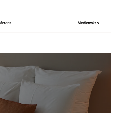
ferens
Medlemskap