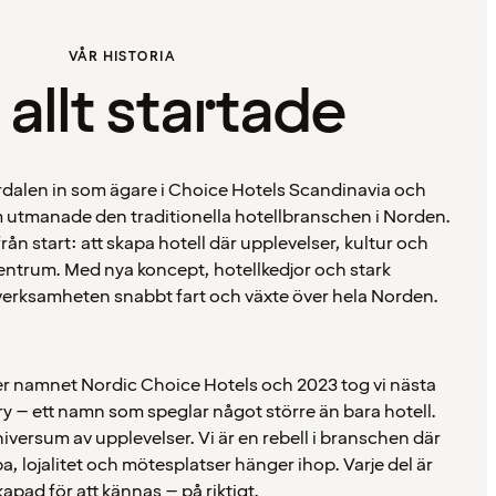
VÅR HISTORIA
 allt startade
ordalen in som ägare i Choice Hotels Scandinavia och
 utmanade den traditionella hotellbranschen i Norden.
rån start: att skapa hotell där upplevelser, kultur och
centrum. Med nya koncept, hotellkedjor och stark
erksamheten snabbt fart och växte över hela Norden.
er namnet Nordic Choice Hotels och 2023 tog vi nästa
y – ett namn som speglar något större än bara hotell.
niversum av upplevelser. Vi är en rebell i branschen där
a, lojalitet och mötesplatser hänger ihop. Varje del är
kapad för att kännas – på riktigt.