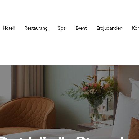
Gå till sidans innehåll
Gå till sidans huvudmeny
Hotell
Restaurang
Spa
Event
Erbjudanden
Kon