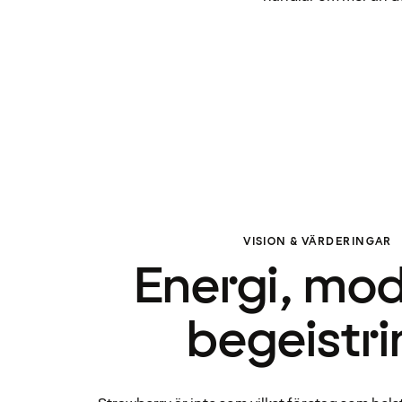
VISION & VÄRDERINGAR
Energi, mo
begeistri