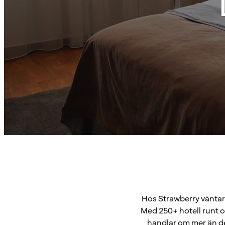
Hos Strawberry väntar 
Med 250+ hotell runt o
handlar om mer än de