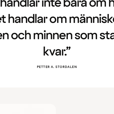
handlar inte bara om h
t handlar om människ
n och minnen som st
kvar.”
PETTER A. STORDALEN