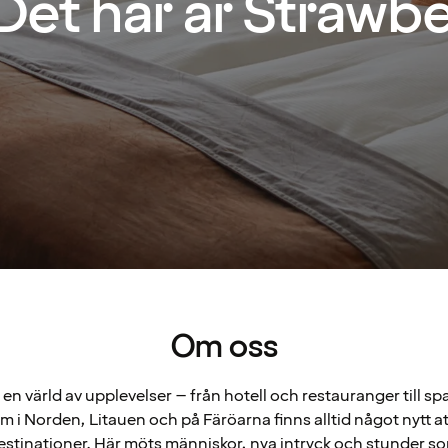
Det här är Strawbe
Om oss
en värld av upplevelser – från hotell och restauranger till sp
m i Norden, Litauen och på Färöarna finns alltid något nytt a
stinationer. Här möts människor, nya intryck och stunder so