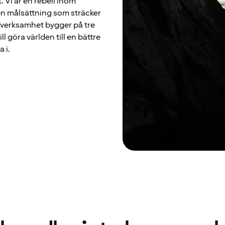
. Vi är en rebell inom
en målsättning som sträcker
år verksamhet bygger på tre
 göra världen till en bättre
 i.