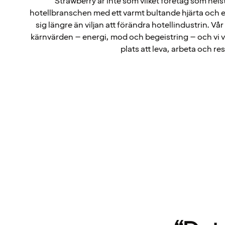
Strawberry är inte som vilket företag som helst
hotellbranschen med ett varmt bultande hjärta och 
sig längre än viljan att förändra hotellindustrin. V
kärnvärden – energi, mod och begeistring – och vi vill
plats att leva, arbeta och resa