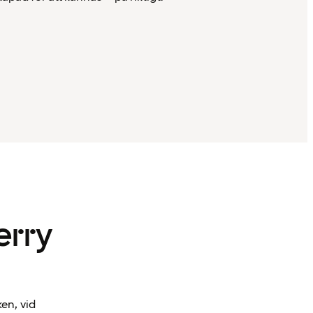
erry
ken, vid