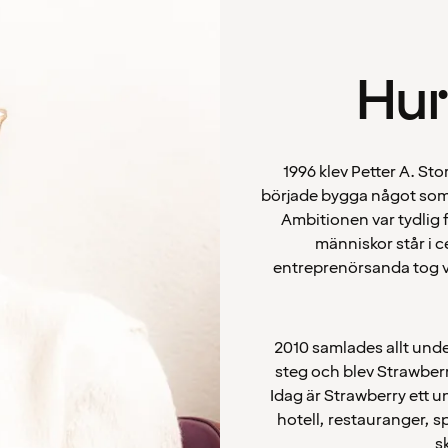
Hur
1996 klev Petter A. St
började bygga något som
Ambitionen var tydlig f
människor står i 
entreprenörsanda tog v
2010 samlades allt und
steg och blev Strawberr
Idag är Strawberry ett u
hotell, restauranger, sp
s