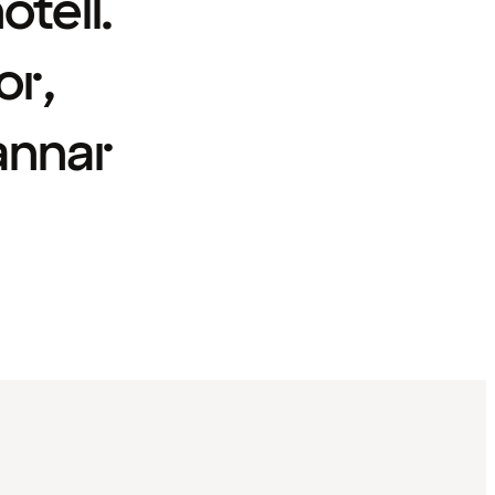
otell.
or,
annar