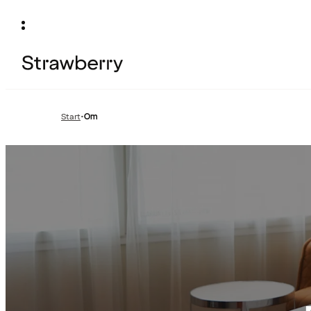
Start
•
Om