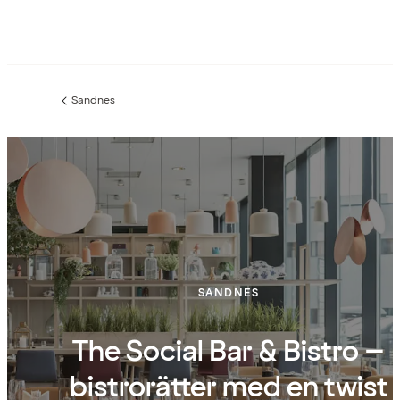
Sandnes
Föregående
sida:
SANDNES
The Social Bar & Bistro –
bistrorätter med en twist