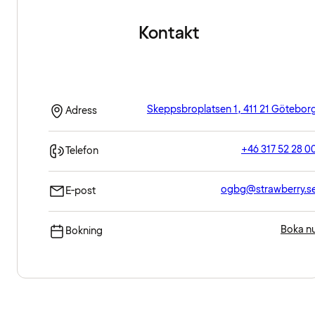
Kontakt
Skeppsbroplatsen 1, 411 21 Götebor
Adress
+46 317 52 28 0
Telefon
ogbg@strawberry.s
E-post
Boka n
Bokning