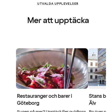
UTVALDA UPPLEVELSER
Mer att upptäcka
Restauranger och barer i
Stans bäst
Göteborg
Älv
Sugen på mer? Upptäck fler guldkorn
Bo över på 