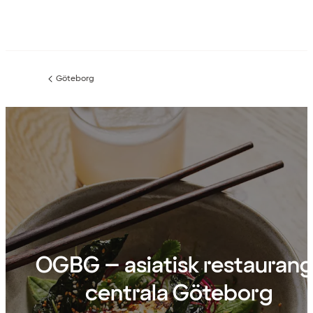
Göteborg
Föregående
sida:
OGBG – asiatisk restaurang 
centrala Göteborg