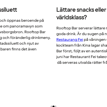
siluett
Lättare snacks eller
världsklass?
 och öppnas beroende på
miste om panoramavyn som
Rooftop Bar serverar lättare r
Älvsborgsbron. Rooftop Bar
goda drink. Är du sugen på 
g och föränderlig drinkmeny.
Restaurang Fei
på våningen 
tadssiluett och njut av
kockteam från Kina lagar sha
baren finns det även
Bar först, följt av en autent
juni har Restaurant Fei take
då serveras utvalda rätter f