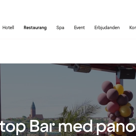
Gå till sidans innehåll
Gå till sidans huvudmeny
Hotell
Restaurang
Spa
Event
Erbjudanden
Kon
top Bar med pan