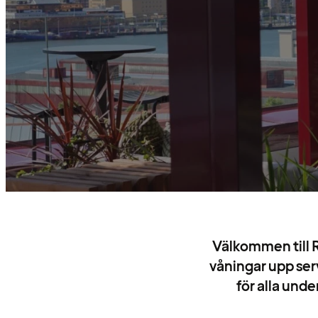
Välkommen till R
våningar upp serv
för alla und