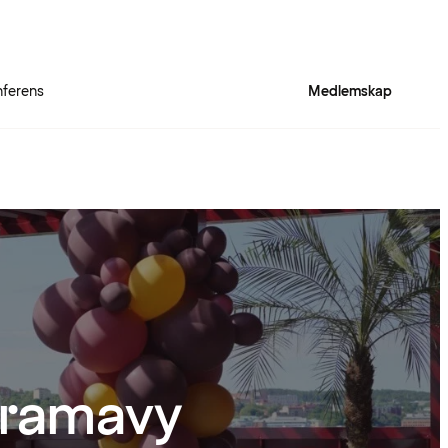
ferens
Medlemskap
oramavy