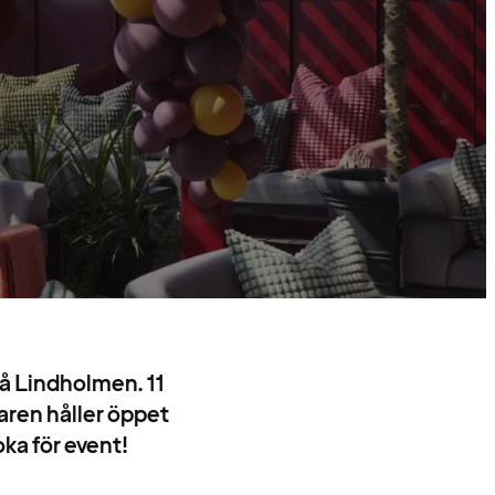
på Lindholmen. 11
baren håller öppet
ka för event!