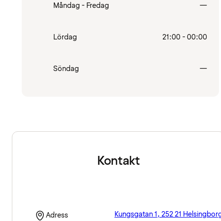
Stä
Måndag - Fredag
—
Lördag
21:00 - 00:00
Stä
Söndag
—
Kontakt
Kungsgatan 1, 252 21 Helsingbor
Adress