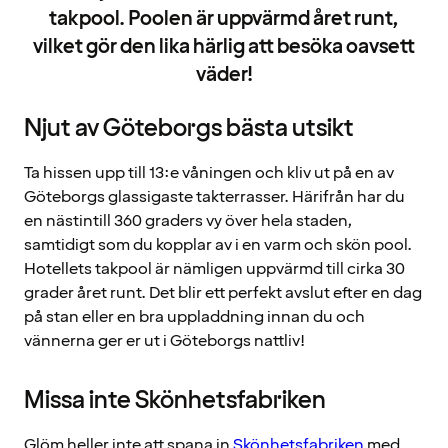
takpool. Poolen är uppvärmd året runt,
vilket gör den lika härlig att besöka oavsett
väder!
Njut av Göteborgs bästa utsikt
Ta hissen upp till 13:e våningen och kliv ut på en av
Göteborgs glassigaste takterrasser. Härifrån har du
en nästintill 360 graders vy över hela staden,
samtidigt som du kopplar av i en varm och skön pool.
Hotellets takpool är nämligen uppvärmd till cirka 30
grader året runt. Det blir ett perfekt avslut efter en dag
på stan eller en bra uppladdning innan du och
vännerna ger er ut i Göteborgs nattliv!
Missa inte Skönhetsfabriken
Glöm heller inte att spana in
Skönhetsfabriken
med