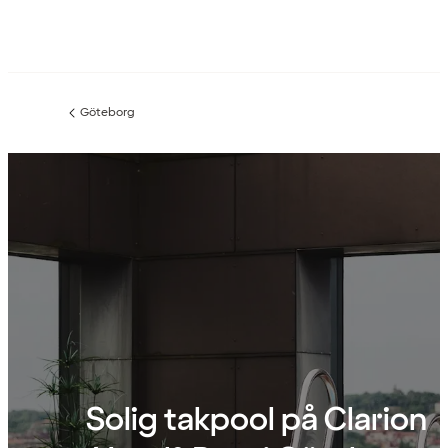
Göteborg
Föregående
sida:
Solig takpool på Clarion