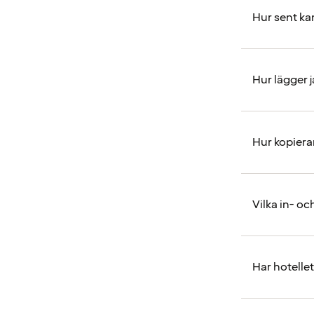
Hur sent ka
Hur lägger 
Hur kopiera
Vilka in- o
Har hotelle