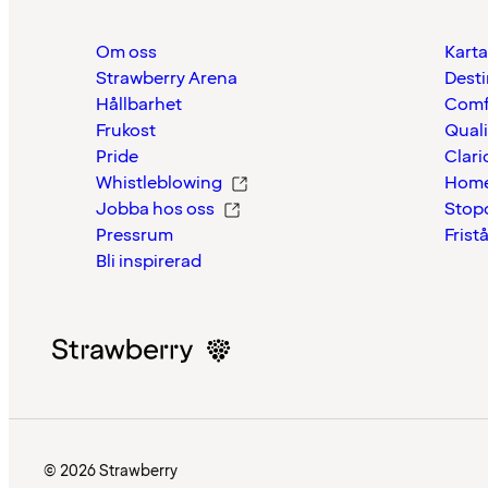
Om oss
Karta
Strawberry Arena
Desti
Hållbarhet
Comf
Frukost
Quali
Pride
Clari
Whistleblowing
Home
Jobba hos oss
Stop
Pressrum
Frist
Bli inspirerad
© 2026 Strawberry