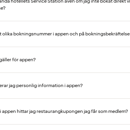
nda hotellets Service Station även om jag inte bokat direkt v
se?
et olika bokningsnummer i appen och på bokningsbekräftels
r gäller för appen?
rar jag personlig information i appen?
 i appen hittar jag restaurangkupongen jag får som medlem?