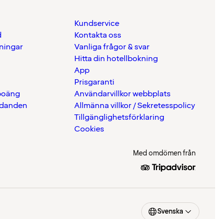
Kundservice
d
Kontakta oss
eningar
Vanliga frågor & svar
Hitta din hotellbokning
App
Prisgaranti
 poäng
Användarvillkor webbplats
udanden
Allmänna villkor / Sekretesspolicy
Tillgänglighetsförklaring
Cookies
Med omdömen från
Svenska