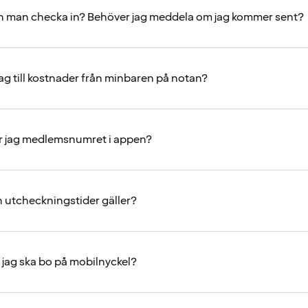
n man checka in? Behöver jag meddela om jag kommer sent?
jag till kostnader från minbaren på notan?
r jag medlemsnumret i appen?
ch utcheckningstider gäller?
t jag ska bo på mobilnyckel?