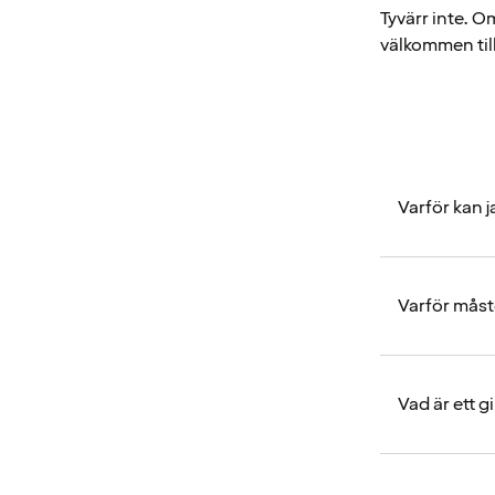
Tyvärr inte. O
välkommen til
Varför kan j
Varför måst
Vad är ett gi