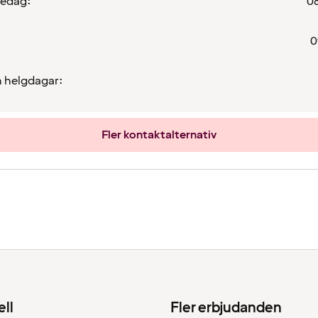
redag:
08
0
 helgdagar:
Fler kontaktalternativ
ell
Fler erbjudanden