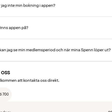
r jag inte min bokning i appen?
 finns appen på?
 kan jag se min medlemsperiod och när mina Spenn löper ut?
 oss
välkommen att kontakta oss direkt.
66 700