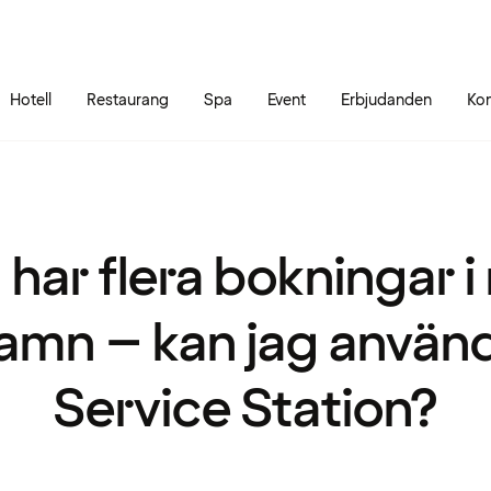
Gå till sidans innehåll
Gå till sidans huvudmeny
Hotell
Restaurang
Spa
Event
Erbjudanden
Kon
har flera bokningar i
amn – kan jag använ
Service Station?