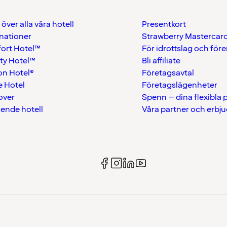
 över alla våra hotell
Presentkort
nationer
Strawberry Mastercar
ort Hotel™
För idrottslag och för
ty Hotel™
Bli affiliate
on Hotel®
Företagsavtal
 Hotel
Företagslägenheter
over
Spenn – dina flexibla
ående hotell
Våra partner och erbj