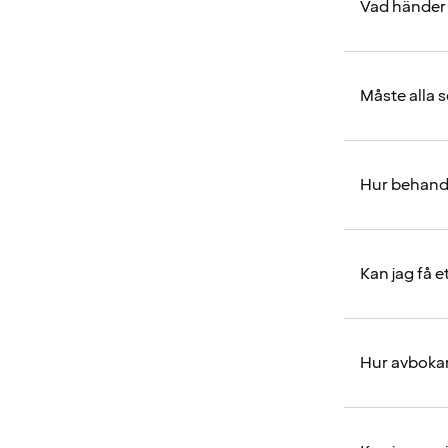
Vad händer 
Måste alla 
Hur behandl
Kan jag få et
Hur avbokar