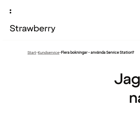
Start
•
Kundservice
•
Flera bokningar - använda Service Station?
Föregående
sida:
Jag 
n