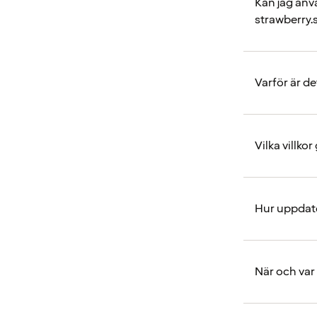
Kan jag anvä
strawberry.
Varför är d
Vilka villko
Hur uppdate
När och var