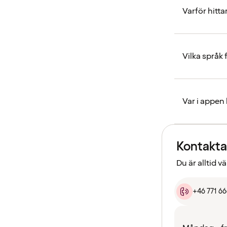
Varför hitta
Vilka språk
Var i appen
Kontakta
Du är alltid 
+46 771 6