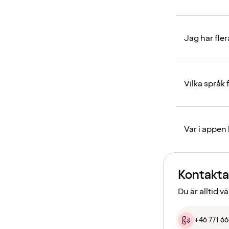
Jag har fle
Vilka språk
Var i appen
Kontakta
Du är alltid 
+46 771 6