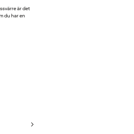
essvärre är det
om du har en