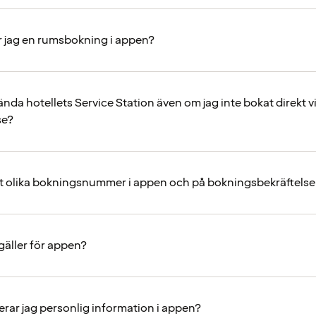
 jag en rumsbokning i appen?
nda hotellets Service Station även om jag inte bokat direkt v
se?
et olika bokningsnummer i appen och på bokningsbekräftels
r gäller för appen?
rar jag personlig information i appen?