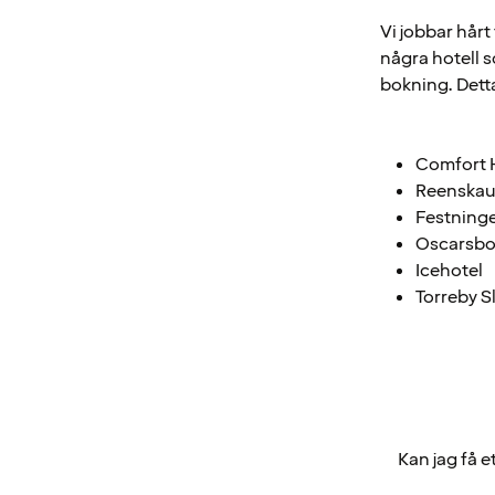
Vi jobbar hårt
några hotell s
bokning. Detta
Comfort 
Reenskau
Festninge
Oscarsbo
Icehotel
Torreby S
Kan jag få et