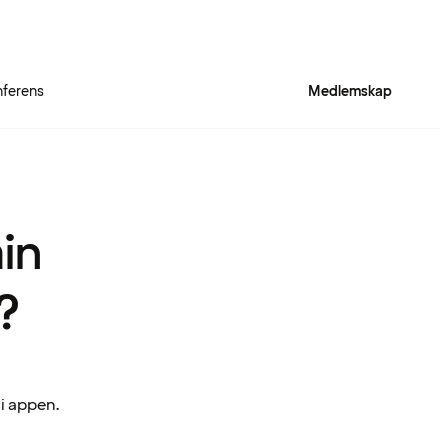
ferens
Medlemskap
min
?
i appen.