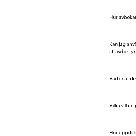
Hur avbokar
Kan jag anvä
strawberry.
Varför är d
Vilka villko
Hur uppdate