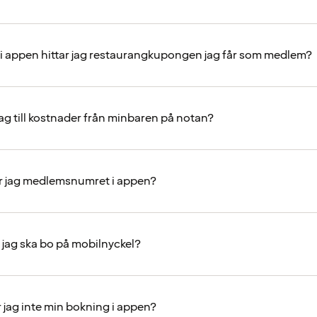
 i appen hittar jag restaurangkupongen jag får som medlem?
jag till kostnader från minbaren på notan?
r jag medlemsnumret i appen?
t jag ska bo på mobilnyckel?
r jag inte min bokning i appen?