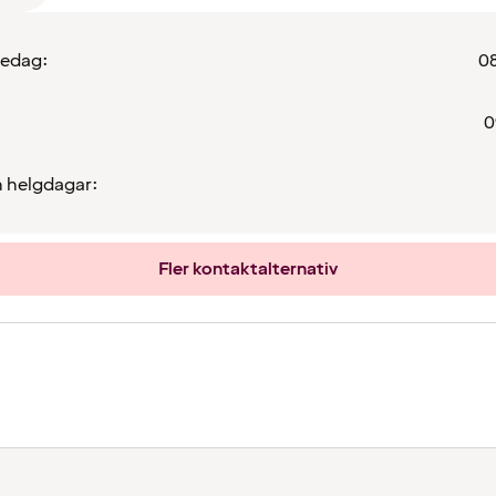
redag:
08
0
 helgdagar:
Fler kontaktalternativ