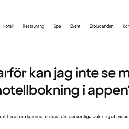
Gå till sidans innehåll
Gå till sidans huvudmeny
Hotell
Restaurang
Spa
Event
Erbjudanden
Kon
rför kan jag inte se 
hotellbokning i appen
at flera rum kommer endast din personliga bokning att visas 