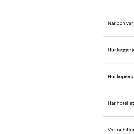
När och var
Hur lägger 
Hur kopiera
Har hotelle
Varför hitta