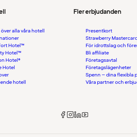
ell
Fler erbjudanden
 över alla våra hotell
Presentkort
nationer
Strawberry Mastercar
ort Hotel™
För idrottslag och för
ty Hotel™
Bli affiliate
on Hotel®
Företagsavtal
 Hotel
Företagslägenheter
over
Spenn – dina flexibla
ående hotell
Våra partner och erbj