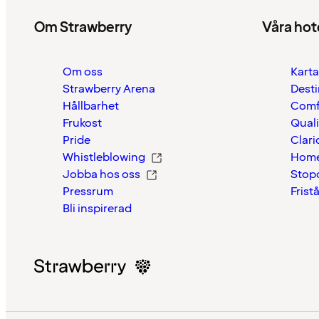
Om Strawberry
Våra hot
Om oss
Karta
Strawberry Arena
Desti
Hållbarhet
Comf
Frukost
Quali
Pride
Clari
Whistleblowing
Home
Jobba hos oss
Stop
Pressrum
Frist
Bli inspirerad