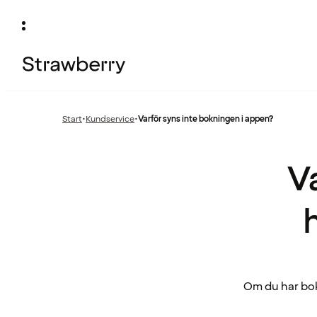
Start
•
Kundservice
•
Varför syns inte bokningen i appen?
Föregående
sida:
Va
Om du har bok