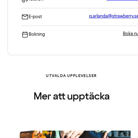
q.arlanda@strawberry.s
E-post
Boka n
Bokning
UTVALDA UPPLEVELSER
Mer att upptäcka