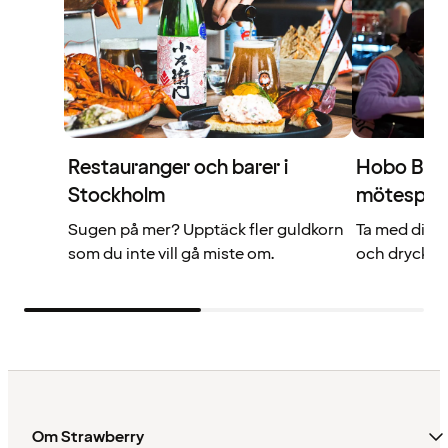
Restauranger och barer i
Hobo Bar –
Stockholm
mötespla
Sugen på mer? Upptäck fler guldkorn
Ta med dina 
som du inte vill gå miste om.
och dryck p
Om Strawberry