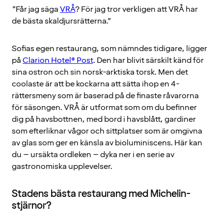
”Får jag säga
VRÅ
? För jag tror verkligen att VRÅ har
de bästa skaldjursrätterna.”
Sofias egen restaurang, som nämndes tidigare, ligger
på
Clarion Hotel® Post
. Den har blivit särskilt känd för
sina ostron och sin norsk-arktiska torsk. Men det
coolaste är att be kockarna att sätta ihop en 4-
rättersmeny som är baserad på de finaste råvarorna
för säsongen. VRÅ är utformat som om du befinner
dig på havsbottnen, med bord i havsblått, gardiner
som efterliknar vågor och sittplatser som är omgivna
av glas som ger en känsla av bioluminiscens. Här kan
du – ursäkta ordleken – dyka ner i en serie av
gastronomiska upplevelser.
Stadens bästa restaurang med Michelin-
stjärnor?