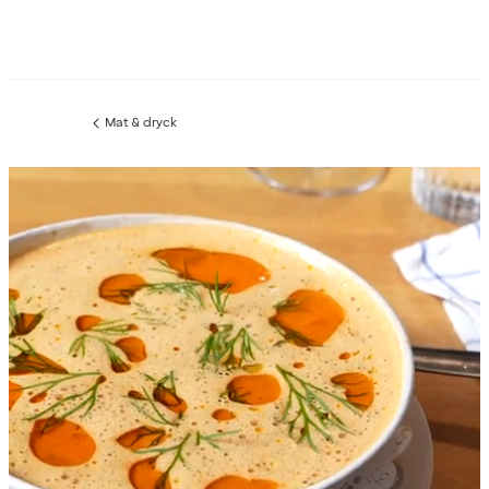
Mat & dryck
Föregående
sida: