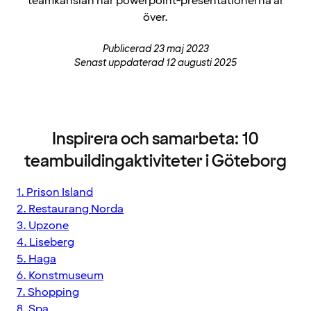
teamkänslan när powerpoint-presentationerna är
över.
Publicerad 23 maj 2023
Senast uppdaterad 12 augusti 2025
Inspirera och samarbeta: 10
teambuildingaktiviteter i Göteborg
1. Prison Island
2. Restaurang Norda
3. Upzone
4. Liseberg
5. Haga
6. Konstmuseum
7. Shopping
8. Spa