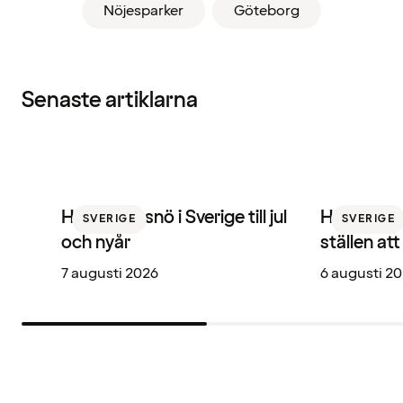
Nöjesparker
Göteborg
Senaste artiklarna
Här får du snö i Sverige till jul
Hotellbare
SVERIGE
SVERIGE
och nyår
ställen at
7 augusti 2026
6 augusti 2