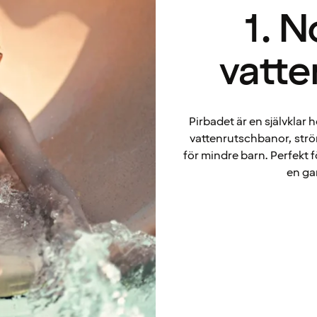
1. N
vatte
Pirbadet är en självklar
vattenrutschbanor, str
för mindre barn. Perfekt 
en gar