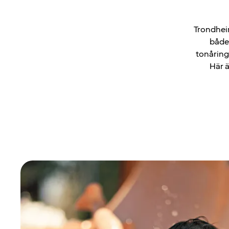
Trondheim
både 
tonåring
Här ä