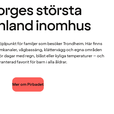
orges största
nland inomhus
 höjdpunkt för familjer som besöker Trondheim. Här finns
ömkanaler, vågbassäng, klättervägg och egna områden
för dagar med regn, blåst eller kyliga temperaturer – och
anterad favorit för barn i alla åldrar.
Mer om Pirbadet