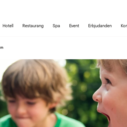
Gå till sidans innehåll
Gå till sidans huvudmeny
Hotell
Restaurang
Spa
Event
Erbjudanden
Kon
eim