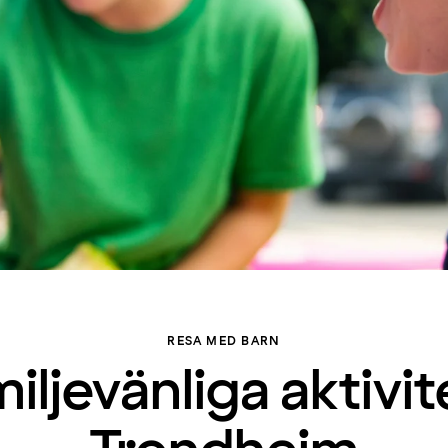
RESA MED BARN
iljevänliga aktivit