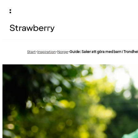
Start
•
Inspiration
•
Norge
•
Guide: Saker att göra med barn i Trondh
Föregående
Föregående
sida:
sida: