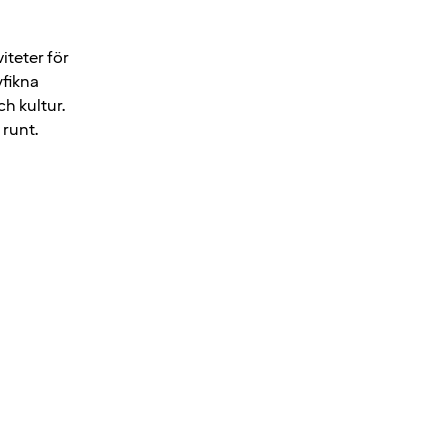
iteter för
yfikna
h kultur.
 runt.