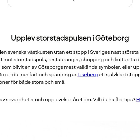
Upplev storstadspulsen i Göteborg
den svenska västkusten utan ett stopp i Sveriges näst störst
t mot storstadspuls, restauranger, shopping och kultur. Ta d
om blivit en av Göteborgs mest välkända symboler, eller upp
 Söker du mer fart och spänning är
Liseberg
ett självklart sto
oner för både stora och små.
 sevärdheter och upplevelser året om. Vill du ha fler tips?
H