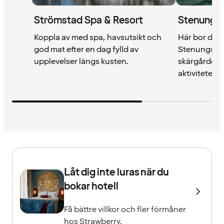
Strömstad Spa & Resort
Stenungsb
Koppla av med spa, havsutsikt och
Här bor du pr
god mat efter en dag fylld av
Stenungsun
upplevelser längs kusten.
skärgården 
aktiviteter.
Låt dig inte luras när du
bokar hotell
Få bättre villkor och fler förmåner
hos Strawberry.