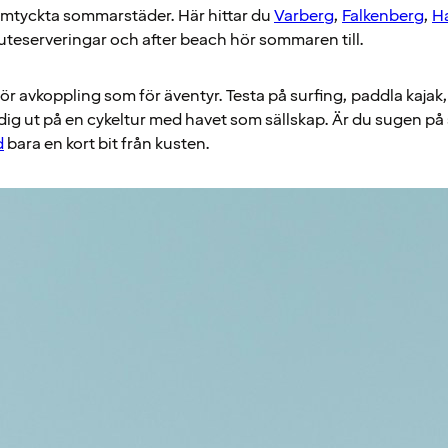
omtyckta sommarstäder. Här hittar du
Varberg
,
Falkenberg
,
H
 uteserveringar och after beach hör sommaren till.
för avkoppling som för äventyr. Testa på surfing, paddla kaja
 dig ut på en cykeltur med havet som sällskap. Är du sugen på
d
bara en kort bit från kusten.