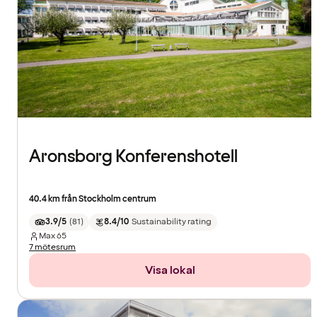
Aronsborg Konferenshotell
40.4 km från Stockholm centrum
3.9/5
(
81
)
8.4/10
Sustainability rating
Max
65
7 mötesrum
Visa lokal