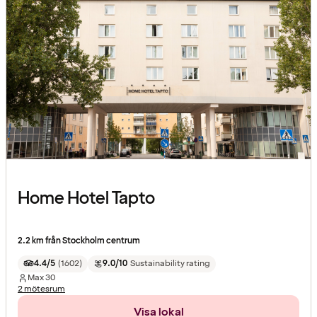
Home Hotel Tapto
2.2 km från Stockholm centrum
4.4/5
(
1602
)
9.0/10
Sustainability rating
Max
30
2 mötesrum
Visa lokal