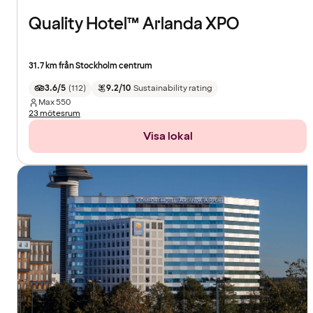
Quality Hotel™ Arlanda XPO
31.7 km från Stockholm centrum
3.6/5
(
112
)
9.2/10
Sustainability rating
Max
550
23 mötesrum
Visa lokal