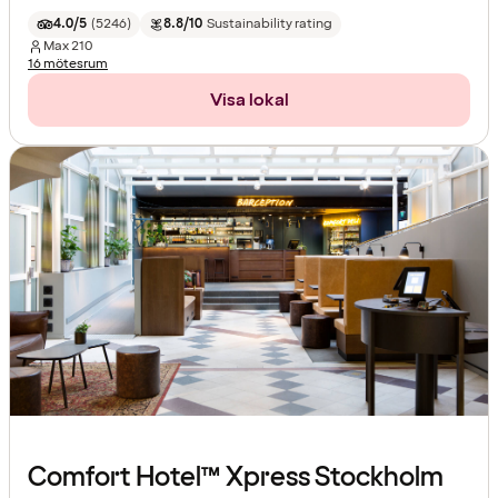
4.0/5
(
5246
)
8.8/10
Sustainability rating
Max
210
16 mötesrum
Visa lokal
Comfort Hotel™ Xpress Stockholm