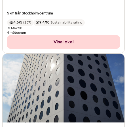
5 km från Stockholm centrum
4.6/5
(
257
)
9.4/10
Sustainability rating
Max
50
4 mötesrum
Visa lokal