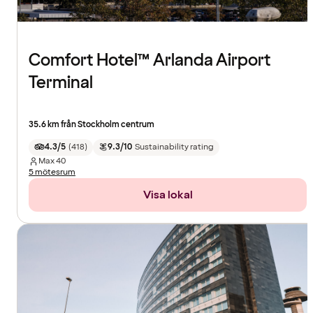
Comfort Hotel™ Arlanda Airport
Terminal
35.6 km från Stockholm centrum
4.3/5
(
418
)
9.3/10
Sustainability rating
Max
40
5 mötesrum
Visa lokal