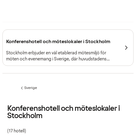
Konferenshotell och möteslokaler i Stockholm
Stockholm erbjuder en väl etablerad mötesmiljö för
möten och evenemang i Sverige, där huvudstadens
tillgänglighet, varierade konferensmiljöer och effektiva
kollektivtrafik skapar goda förutsättningar för allt från
styrelsemöten till större företagsevent.
Sverige
Föregående
sida:
Konferenshotell och möteslokaler i
Stockholm
(17 hotell)