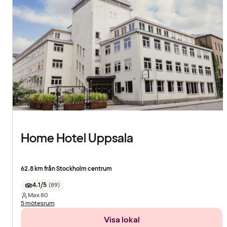
Home Hotel Uppsala
62.8 km från Stockholm centrum
4.1/5
(
89
)
Max
80
5 mötesrum
Visa lokal