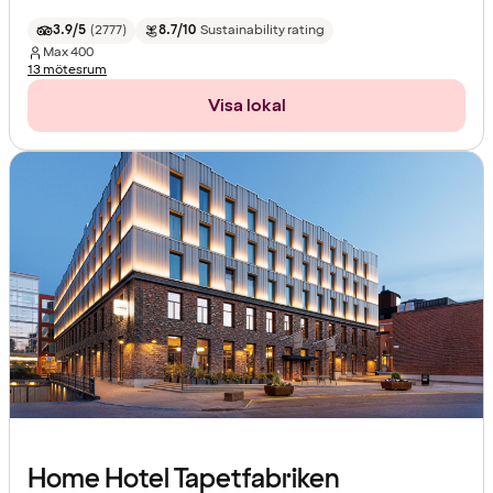
3.9/5
(
2777
)
8.7/10
Sustainability rating
Max
400
13 mötesrum
Visa lokal
Home Hotel Tapetfabriken