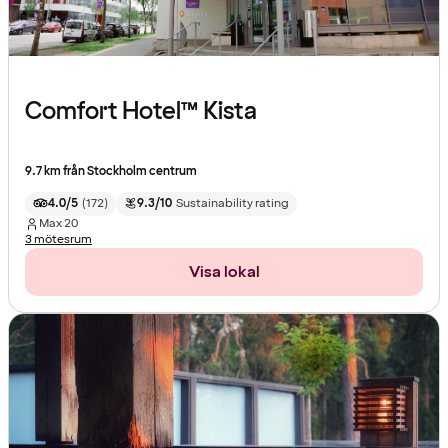
Comfort Hotel™ Kista
9.7 km från Stockholm centrum
4.0/5
(
172
)
9.3/10
Sustainability rating
Max
20
3 mötesrum
Visa lokal