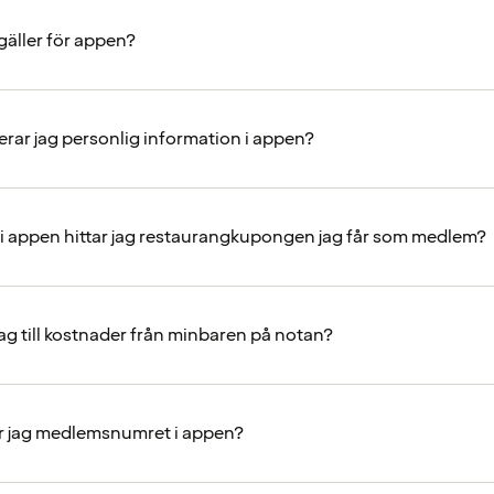
r gäller för appen?
rar jag personlig information i appen?
 i appen hittar jag restaurangkupongen jag får som medlem?
jag till kostnader från minbaren på notan?
r jag medlemsnumret i appen?