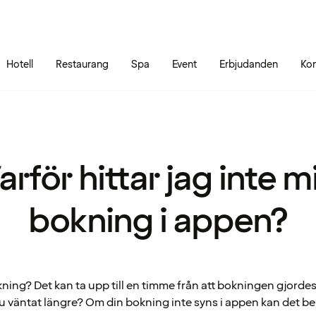
Gå till sidans innehåll
Gå till sidans huvudmeny
Hotell
Restaurang
Spa
Event
Erbjudanden
Kon
arför hittar jag inte m
bokning i appen?
ing? Det kan ta upp till en timme från att bokningen gjordes 
u väntat längre? Om din bokning inte syns i appen kan det be