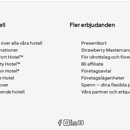
ell
Fler erbjudanden
 över alla våra hotell
Presentkort
nationer
Strawberry Mastercar
ort Hotel™
För idrottslag och för
ty Hotel™
Bli affiliate
on Hotel®
Företagsavtal
 Hotel
Företagslägenheter
over
Spenn – dina flexibla
ående hotell
Våra partner och erbj