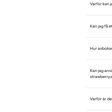
Varför kan j
Kan jag få et
Hur avbokar
Kan jag anvä
strawberry.
Varför är d