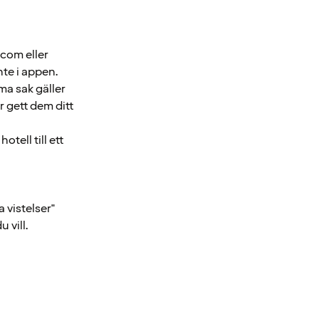
com eller
nte i appen.
ma sak gäller
r gett dem ditt
otell till ett
 vistelser"
 vill.