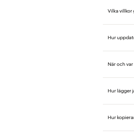
Vilka villko
Hur uppdate
När och var
Hur lägger 
Hur kopiera