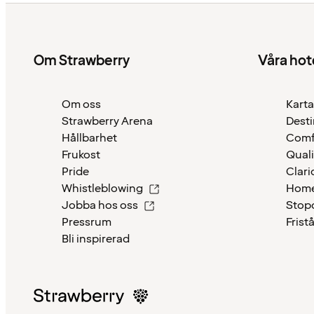
Om Strawberry
Våra hot
Om oss
Karta
Strawberry Arena
Desti
Hållbarhet
Comf
Frukost
Quali
Pride
Clari
Whistleblowing
Home
Jobba hos oss
Stop
Pressrum
Frist
Bli inspirerad