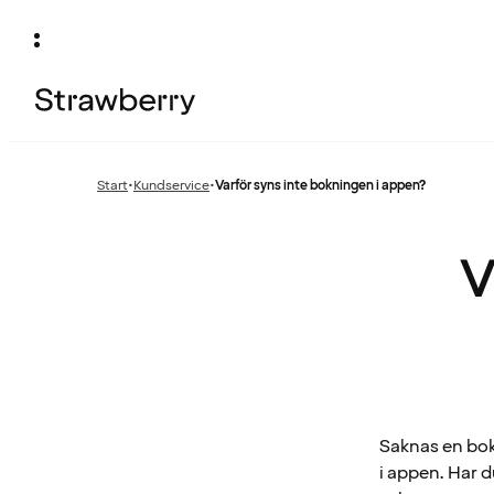
Start
•
Kundservice
•
Varför syns inte bokningen i appen?
Föregående
sida:
V
Saknas en bokn
i appen. Har d