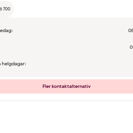
66 700
redag:
08
0
 helgdagar:
Fler kontaktalternativ