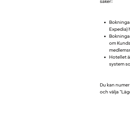
saker:
Bokningar
Expedia) 
Bokningar
om Kundse
medlems
Hotellet är
system so
Du kan numera 
och välja "Läg