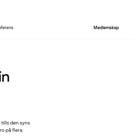
ferens
Medlemskap
in
tills den syns
ro på flera