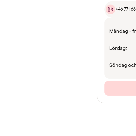
+46 771 6
Måndag - f
Lördag:
Söndag och