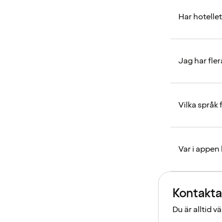
Har hotelle
Jag har fle
Vilka språk
Var i appen
Kontakta
Du är alltid 