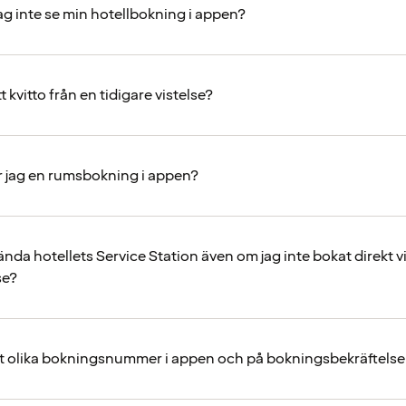
ag inte se min hotellbokning i appen?
t kvitto från en tidigare vistelse?
 jag en rumsbokning i appen?
nda hotellets Service Station även om jag inte bokat direkt v
se?
et olika bokningsnummer i appen och på bokningsbekräftels