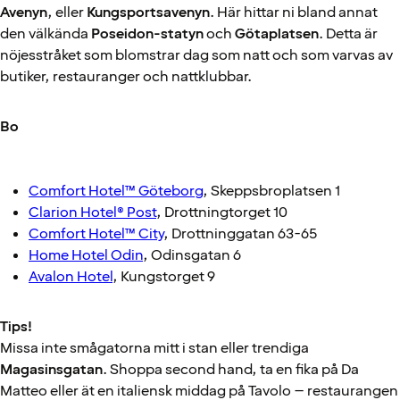
Avenyn
, eller
Kungsportsavenyn
. Här hittar ni bland annat
den välkända
Poseidon-statyn
och
Götaplatsen
. Detta är
nöjesstråket som blomstrar dag som natt och som varvas av
butiker, restauranger och nattklubbar.
Bo
Comfort Hotel™ Göteborg
, Skeppsbroplatsen 1
Clarion Hotel® Post
, Drottningtorget 10
Comfort Hotel™ City
, Drottninggatan 63-65
Home Hotel Odin
, Odinsgatan 6
Avalon Hotel
, Kungstorget 9
Tips!
Missa inte smågatorna mitt i stan eller trendiga
Magasinsgatan
. Shoppa second hand, ta en fika på Da
Matteo eller ät en italiensk middag på Tavolo – restaurangen