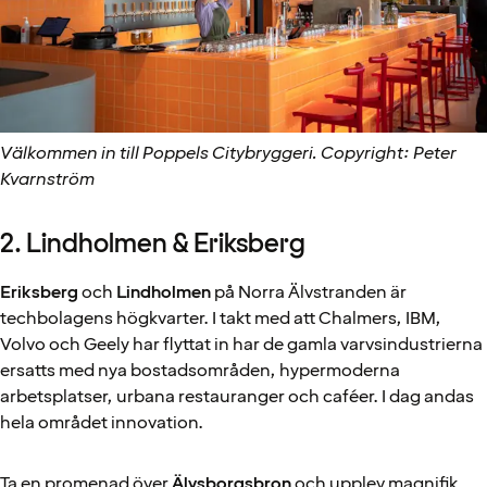
Välkommen in till Poppels Citybryggeri. Copyright: Peter
Kvarnström
2. Lindholmen & Eriksberg
Eriksberg
och
Lindholmen
på Norra Älvstranden är
techbolagens högkvarter. I takt med att Chalmers, IBM,
Volvo och Geely har flyttat in har de gamla varvsindustrierna
ersatts med nya bostadsområden, hypermoderna
arbetsplatser, urbana restauranger och caféer. I dag andas
hela området innovation.
Ta en promenad över
Älvsborgsbron
och upplev magnifik