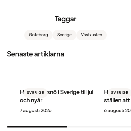
Taggar
Göteborg
Sverige
Västkusten
Senaste artiklarna
Här får du snö i Sverige till jul
Hotellbare
SVERIGE
SVERIGE
och nyår
ställen at
7 augusti 2026
6 augusti 2