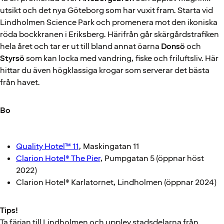
utsikt och det nya Göteborg som har vuxit fram. Starta vid
Lindholmen Science Park och promenera mot den ikoniska
röda bockkranen i Eriksberg. Härifrån går skärgårdstrafiken
hela året och tar er ut till bland annat öarna
Donsö
och
Styrsö
som kan locka med vandring, fiske och friluftsliv. Här
hittar du även högklassiga krogar som serverar det bästa
från havet.
Bo
Quality Hotel™ 11
, Maskingatan 11
Clarion Hotel® The Pier
, Pumpgatan 5 (öppnar höst
2022)
Clarion Hotel® Karlatornet, Lindholmen (öppnar 2024)
Tips!
Ta färjan till Lindholmen och upplev stadsdelarna från