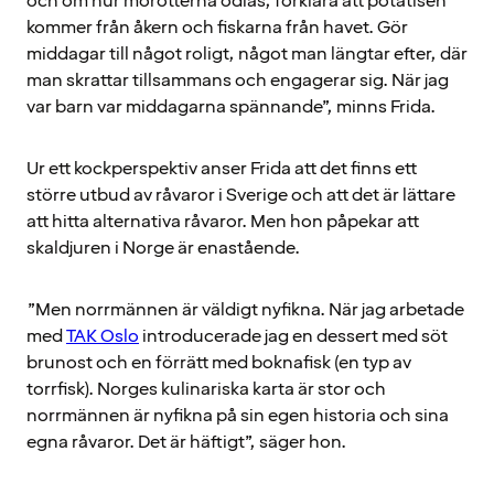
och om hur morötterna odlas, förklara att potatisen
kommer från åkern och fiskarna från havet. Gör
middagar till något roligt, något man längtar efter, där
man skrattar tillsammans och engagerar sig. När jag
var barn var middagarna spännande”, minns Frida.
Ur ett kockperspektiv anser Frida att det finns ett
större utbud av råvaror i Sverige och att det är lättare
att hitta alternativa råvaror. Men hon påpekar att
skaldjuren i Norge är enastående.
”Men norrmännen är väldigt nyfikna. När jag arbetade
med
TAK Oslo
introducerade jag en dessert med söt
brunost och en förrätt med boknafisk (en typ av
torrfisk). Norges kulinariska karta är stor och
norrmännen är nyfikna på sin egen historia och sina
egna råvaror. Det är häftigt”, säger hon.