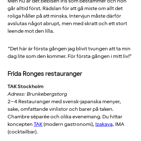
Men nu är det bebisen Iris som bestämmer och hon
går alltid först. Rädslan för att gå miste om allt det
roliga håller på att minska. Intervjun måste därför
avslutas något abrupt, men med skratt och ett stort
leende mot den lilla.
”Det här är första gången jag blivit tvungen att ta min
dag lite som den kommer. För första gången i mitt liv!”
Frida Ronges restauranger
TAK Stockholm
Adress: Brunkebergstorg
2–4 Restauranger med svensk-japanska menyer,
sake, omfattande vinlistor och barer på taken.
Chambre séparée och olika evenemang. Du hittar
koncepten
TAK
(modern gastronomi),
Izakaya
, IMA
(cocktailbar).