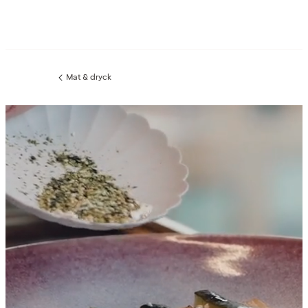
Mat & dryck
Föregående
sida: