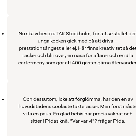
Nu ska vi besöka TAK Stockholm, för att se stället de
unga kocken gick med på att driva –
prestationsångest eller ej. Här finns kreativitet så de
räcker och blir över, en näsa för affärer och en à la
carte-meny som gör att 400 gäster gärna återvänder
Och dessutom, icke att förglömma, har den en av
huvudstadens coolaste takterasser. Men först måst
vi ta en paus. En glad bebis har precis vaknat och
sitter i Fridas knä. ”Var var vi”? frågar Frida.