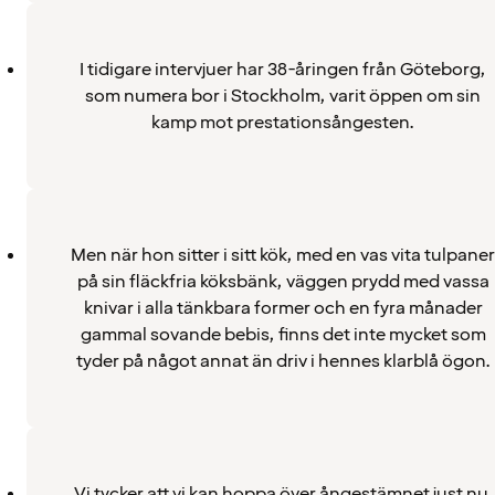
I tidigare intervjuer har 38-åringen från Göteborg,
som numera bor i Stockholm, varit öppen om sin
kamp mot prestationsångesten.
Men när hon sitter i sitt kök, med en vas vita tulpaner
på sin fläckfria köksbänk, väggen prydd med vassa
knivar i alla tänkbara former och en fyra månader
gammal sovande bebis, finns det inte mycket som
tyder på något annat än driv i hennes klarblå ögon.
Vi tycker att vi kan hoppa över ångestämnet just nu.