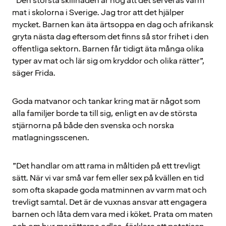
”Den största skillnaden är nog att det serveras varm
mat i skolorna i Sverige. Jag tror att det hjälper
mycket. Barnen kan äta ärtsoppa en dag och afrikansk
gryta nästa dag eftersom det finns så stor frihet i den
offentliga sektorn. Barnen får tidigt äta många olika
typer av mat och lär sig om kryddor och olika rätter”,
säger Frida.
Goda matvanor och tankar kring mat är något som
alla familjer borde ta till sig, enligt en av de största
stjärnorna på både den svenska och norska
matlagningsscenen.
”Det handlar om att rama in måltiden på ett trevligt
sätt. När vi var små var fem eller sex på kvällen en tid
som ofta skapade goda matminnen av varm mat och
trevligt samtal. Det är de vuxnas ansvar att engagera
barnen och låta dem vara med i köket. Prata om maten