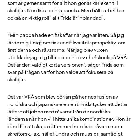
som är gemensamt för allt hon gör är kärleken till
skaldjur. Nordiska och japanska. Men hållbarhet har
också en viktig roll i allt Frida är inblandad i.
”Min pappa hade en fiskaffär när jag var liten. Så jag
lärde mig tidigt om fisk ur ett kvalitetsperspektiv, om
årstiderna och råvarorna. När jag blev vuxen
utbildade jag mig till kock och blev chefskock på VRÅ.
Det är den väldigt korta versionen”, säger Frida som
svar på frågan varför hon valde att fokusera på
skaldjur.
Det var VRÅ som blev början på hennes fusion av
nordiska och japanska element. Frida tycker att det är
lättare att jobba med råvaror från de nordiska
länderna när hon vill hitta unika kombinationer. Hon är
känd för att skapa rätter med nordiska råvaror som
skreitorsk, lax, hälleflundra och musslor, samtidigt