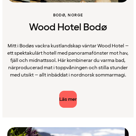
BODØ, NORGE
Wood Hotel Bodø
Mitt i Bodøs vackra kustlandskap väntar Wood Hotel –
ett spektakulärt hotell med panoramafönster mot hav,
fjäll och midnattssol. Här kombinerar du varma bad,
närproducerad mat i toppvåningen och stilla stunder
med utsikt – allt inbäddat i nordnorsk sommarmagi.
Läs mer