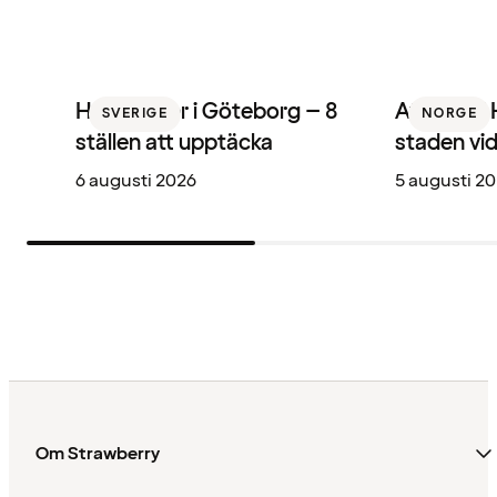
Hotellbarer i Göteborg – 8
Att göra i
SVERIGE
NORGE
ställen att upptäcka
staden vi
6 augusti 2026
5 augusti 2
Om Strawberry