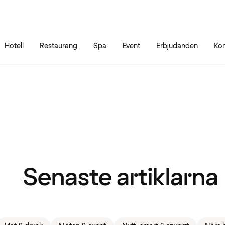
Gå till sidans innehåll
Gå till sidans huvudmeny
Hotell
Restaurang
Spa
Event
Erbjudanden
Kon
Senaste artiklarna