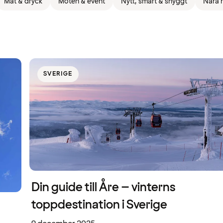
Mat & dryck
Möten & event
Nytt, smart & snyggt
Nära h
SVERIGE
Din guide till Åre – vinterns
toppdestination i Sverige