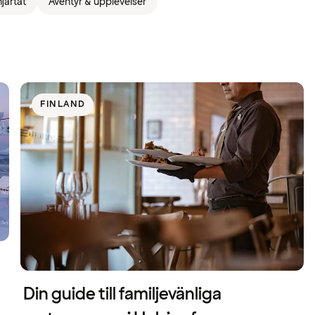
järtat
Äventyr & upplevelser
FINLAND
Din guide till familjevänliga