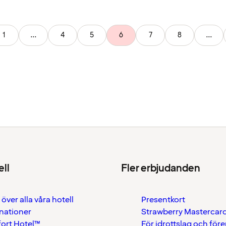
1
...
4
5
6
7
8
...
ell
Fler erbjudanden
 över alla våra hotell
Presentkort
nationer
Strawberry Mastercar
ort Hotel™
För idrottslag och för