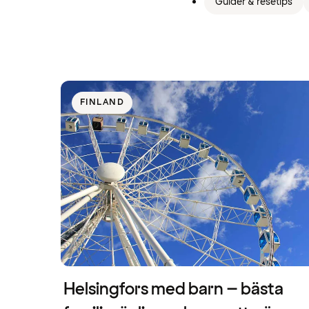
Guider & resetips
FINLAND
Helsingfors med barn – bästa