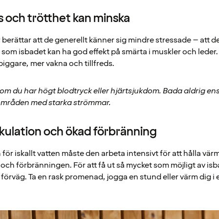
s och trötthet kan minska
erättar att de generellt känner sig mindre stressade – att de
 som isbadet kan ha god effekt på smärta i muskler och leder.
piggare, mer vakna och tillfreds.
 om du har högt blodtryck eller hjärtsjukdom. Bada aldrig ens
områden med starka strömmar.
rkulation och ökad förbränning
ör iskallt vatten måste den arbeta intensivt för att hålla värme
och förbränningen. För att få ut så mycket som möjligt av isb
förväg. Ta en rask promenad, jogga en stund eller värm dig i 