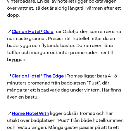
vinterbadare. En del av hotellet ligger bokstavligen
över vattnet, så det är aldrig långt till värmen efter ett
dopp.
📍
Clarion Hotel® Oslo
har Oslofjorden som en av sina
närmaste grannar. Precis intill hotellet hittar du en
badbrygga och flytande bastur. Du kan även låna
tofflor och morgonrock inför promenaden ner till
bryggan.
📍
Clarion Hotel® The Edge
i Tromsø ligger bara 4–6
minuters promenad från badplatsen "Pust", där
många tar ett isbad varje dag under vintern. Här finns
även en bastu.
📍
Home Hotel With
ligger också i Tromsø och har
utsikt över badplatsen "Pust" från både hotellrummen
och restaurangen. Många gäster passar på att ta ett