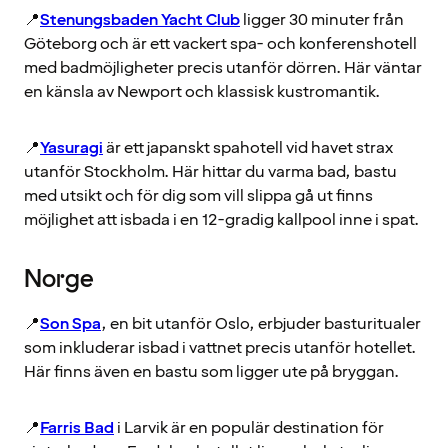
📍
Stenungsbaden Yacht Club
ligger 30 minuter från
Göteborg och är ett vackert spa- och konferenshotell
med badmöjligheter precis utanför dörren. Här väntar
en känsla av Newport och klassisk kustromantik.
📍
Yasuragi
är ett japanskt spahotell vid havet strax
utanför Stockholm. Här hittar du varma bad, bastu
med utsikt och för dig som vill slippa gå ut finns
möjlighet att isbada i en 12-gradig kallpool inne i spat.
Norge
📍
Son Spa
, en bit utanför Oslo, erbjuder basturitualer
som inkluderar isbad i vattnet precis utanför hotellet.
Här finns även en bastu som ligger ute på bryggan.
📍
Farris Bad
i Larvik är en populär destination för