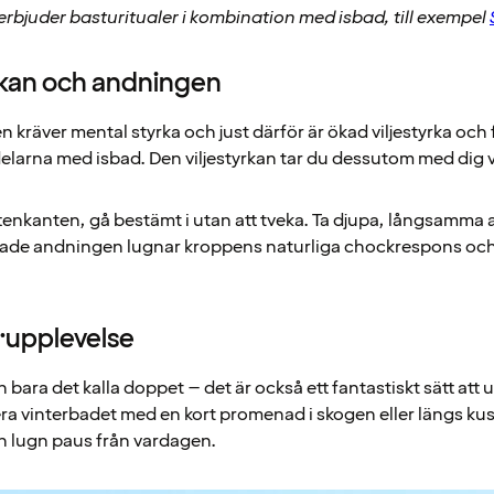
 erbjuder basturitualer i kombination med isbad, till exempel
yrkan och andningen
atten kräver mental styrka och just därför är ökad viljestyrka o
delarna med isbad. Den viljestyrkan tar du dessutom med dig v
ttenkanten, gå bestämt i utan att tveka. Ta djupa, långsamma
rade andningen lugnar kroppens naturliga chockrespons och 
urupplevelse
 bara det kalla doppet – det är också ett fantastiskt sätt att
ra vinterbadet med en kort promenad i skogen eller längs kus
n lugn paus från vardagen.