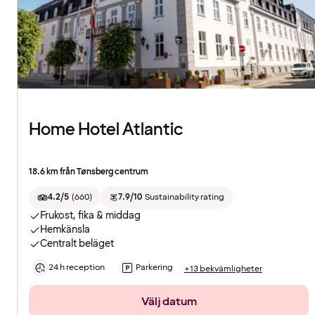
Home Hotel Atlantic
18.6 km från Tønsberg centrum
4.2/5
(
660
)
7.9/10
Sustainability rating
Frukost, fika & middag
Hemkänsla
Centralt beläget
24 h reception
Parkering
+13 bekvämligheter
Välj datum