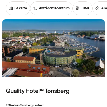
Se karta
Avstånd till centrum
Filter
Alla
Se
listan
över
hotell
Quality Hotel™ Tønsberg
750 m från Tønsberg centrum