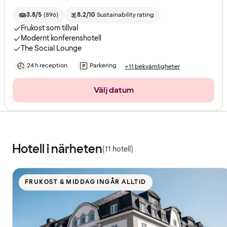
3.8/5
(
896
)
8.2/10
Sustainability rating
Frukost som tillval
Modernt konferenshotell
The Social Lounge
24 h reception
Parkering
+11 bekvämligheter
Välj datum
Hotell i närheten
(11 hotell)
FRUKOST & MIDDAG INGÅR ALLTID