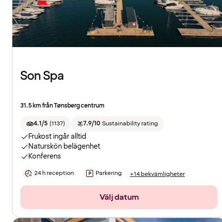
Son Spa
31.5 km från Tønsberg centrum
4.1/5
(
1137
)
7.9/10
Sustainability rating
Frukost ingår alltid
Naturskön belägenhet
Konferens
24 h reception
Parkering
+14 bekvämligheter
Välj datum