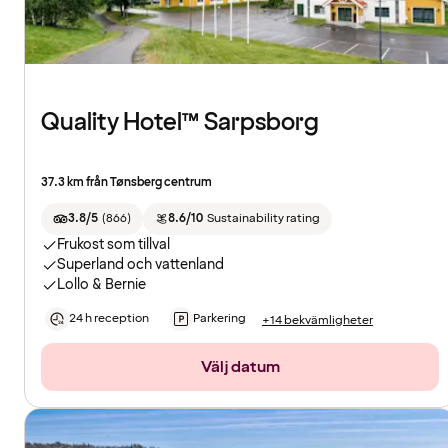
Quality Hotel™ Sarpsborg
37.3 km från Tønsberg centrum
3.8/5
(
866
)
8.6/10
Sustainability rating
Frukost som tillval
Superland och vattenland
Lollo & Bernie
24 h reception
Parkering
+14 bekvämligheter
Välj datum