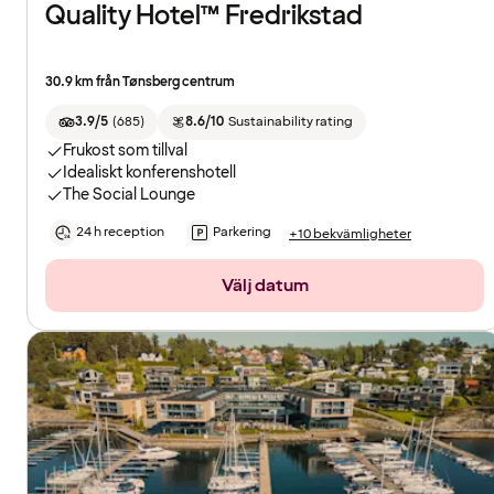
Quality Hotel™ Fredrikstad
30.9 km från Tønsberg centrum
3.9/5
(
685
)
8.6/10
Sustainability rating
Frukost som tillval
Idealiskt konferenshotell
The Social Lounge
24 h reception
Parkering
+10 bekvämligheter
Välj datum