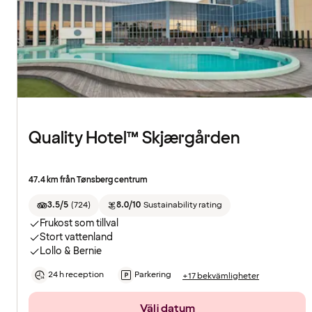
Quality Hotel™ Skjærgården
47.4 km från Tønsberg centrum
3.5/5
(
724
)
8.0/10
Sustainability rating
Frukost som tillval
Stort vattenland
Lollo & Bernie
24 h reception
Parkering
+17 bekvämligheter
Välj datum