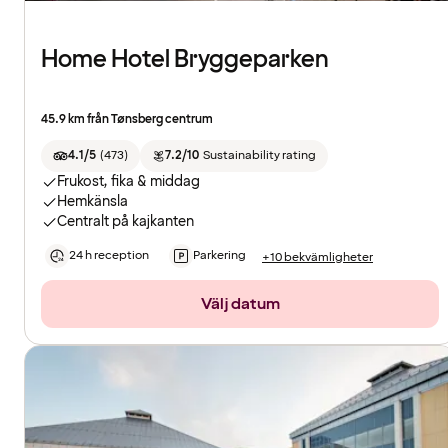
Home Hotel Bryggeparken
45.9 km från Tønsberg centrum
4.1/5
(
473
)
7.2/10
Sustainability rating
Frukost, fika & middag
Hemkänsla
Centralt på kajkanten
24 h reception
Parkering
+10 bekvämligheter
Välj datum