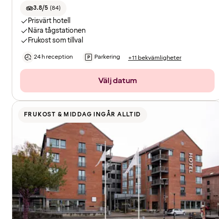
3.8/5
(
84
)
Prisvärt hotell
Nära tågstationen
Frukost som tillval
24 h reception
Parkering
+11 bekvämligheter
Välj datum
FRUKOST & MIDDAG INGÅR ALLTID