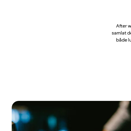
After w
samlat d
både lu