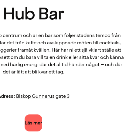
Hub Bar
lo centrum och är en bar som följer stadens tempo från
xlar det från kaffe och avslappnade möten till cocktails,
ggerier framåt kvällen. Här har ni ett självklart ställe att
vsett om du bara vill ta en drink eller sitta kvar och känna
 med härlig energi där det alltid händer något – och där
det är lätt att bli kvar ett tag.
dress:
Biskop Gunnerus gate 3
Läs mer