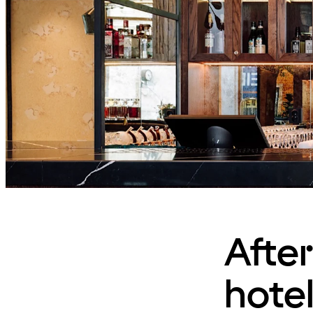
After
hotel