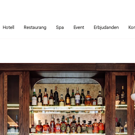
Gå till sidans innehåll
Gå till sidans huvudmeny
Hotell
Restaurang
Spa
Event
Erbjudanden
Kon