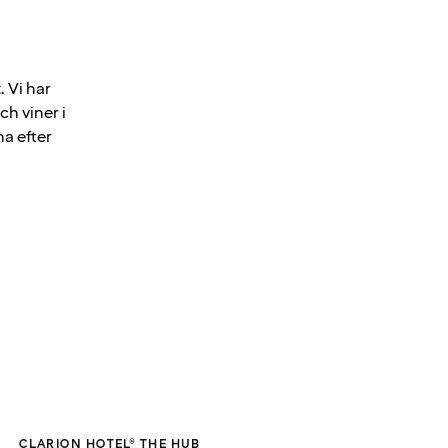
. Vi har
h viner i
na efter
CLARION HOTEL® THE HUB