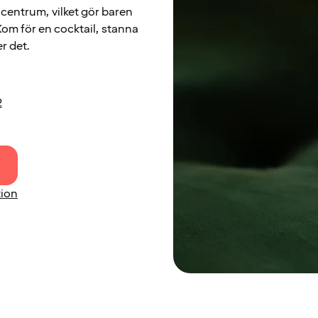
centrum, vilket gör baren
 Kom för en cocktail, stanna
er det.
2
tion