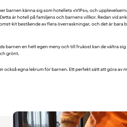
r barnen känna sig som hotellets «VIPs», och upplevelserna 
 Detta är hotell på familjens och barnens villkor. Redan vid 
omst-kit bestående av flera överraskningar, och det är bara 
uds barnen en helt egen meny och till frukost kan de vältra s
och grönt.
er också egna lekrum för barnen. Ett perfekt sätt att göra av 