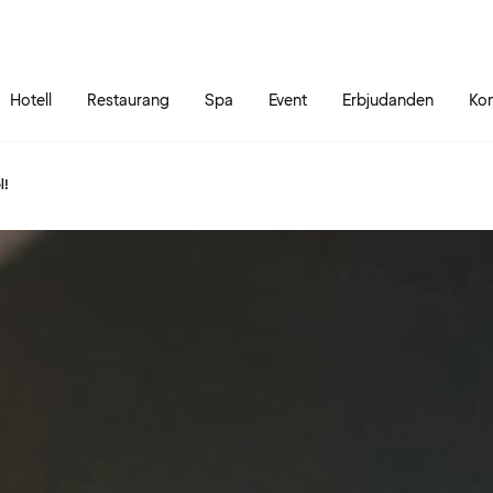
Gå till sidans innehåll
Gå till sidans huvudmeny
Hotell
Restaurang
Spa
Event
Erbjudanden
Kon
l!