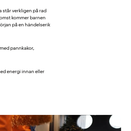
står verkligen på rad
ankomst kommer barnen
början på en händelserik
ig med pannkakor,
med energi innan eller