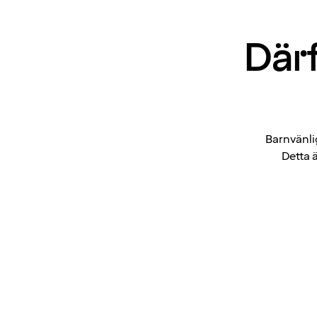
Därf
Barnvänlig
Detta 