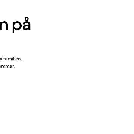
in på
a familjen.
sommar.