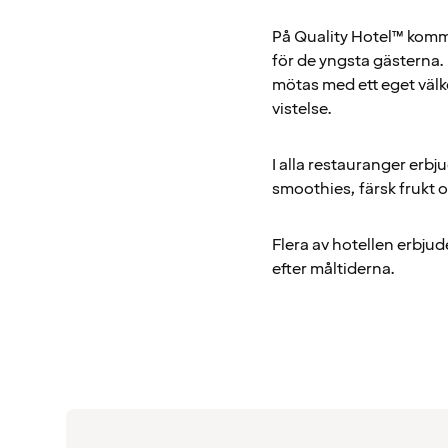
På Quality Hotel™ komme
för de yngsta gästerna.
mötas med ett eget välk
vistelse.
I alla restauranger erbj
smoothies, färsk frukt 
Flera av hotellen erbjud
efter måltiderna.