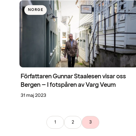
NORGE
Författaren Gunnar Staalesen visar oss
Bergen – I fotspåren av Varg Veum
31 maj 2023
1
2
3