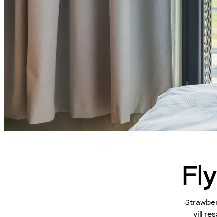
Fl
Strawberr
vill re