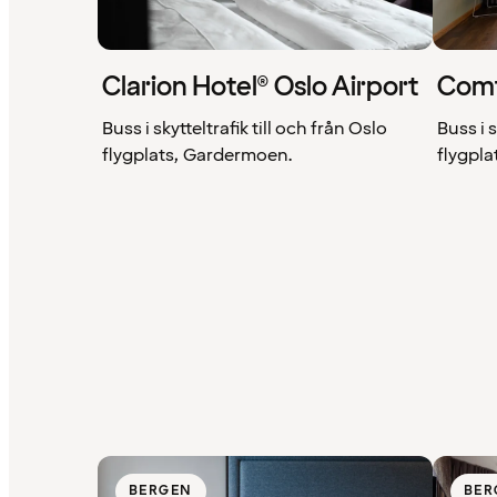
Clarion Hotel® Oslo Airport
Comf
Buss i skytteltrafik till och från Oslo
Buss i s
flygplats, Gardermoen.
flygpl
BERGEN
BER