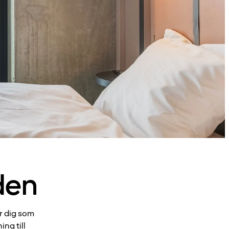
den
ör dig som
ing till