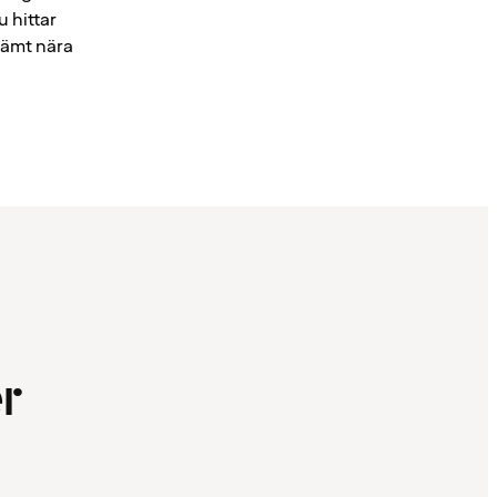
 hittar
vämt nära
r