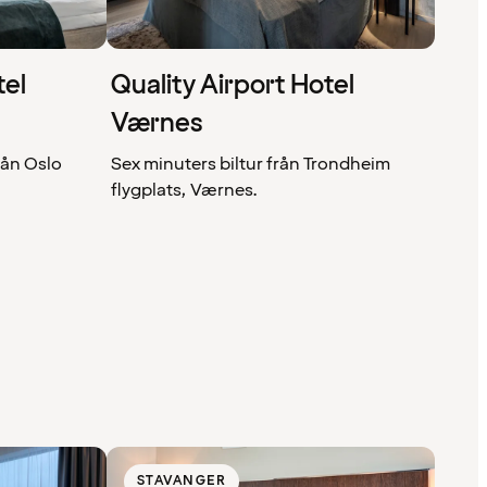
tel
Quality Airport Hotel
Værnes
från Oslo
Sex minuters biltur från Trondheim
flygplats, Værnes.
STAVANGER