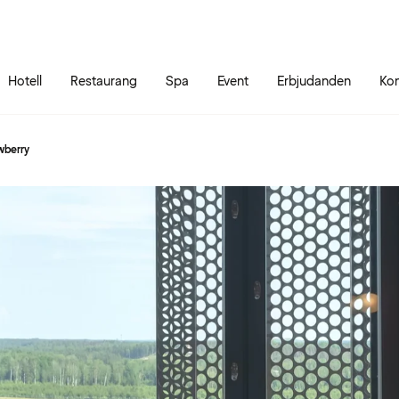
Gå till sidans innehåll
Gå till sidans huvudmeny
Hotell
Restaurang
Spa
Event
Erbjudanden
Kon
wberry