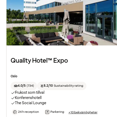
Quality Hotel™ Expo
Oslo
4.0/5
(
734
)
8.2/10
Sustainability rating
Frukost som tillval
Konferenshotell
The Social Lounge
24 h reception
Parkering
+10 bekvämligheter