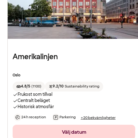
Amerikalinjen
Oslo
4.8/5
(
1100
)
9.2/10
Sustainability rating
Frukost som tillval
Centralt beläget
Historisk atmosfär
24 h reception
Parkering
+20 bekvämligheter
Välj datum