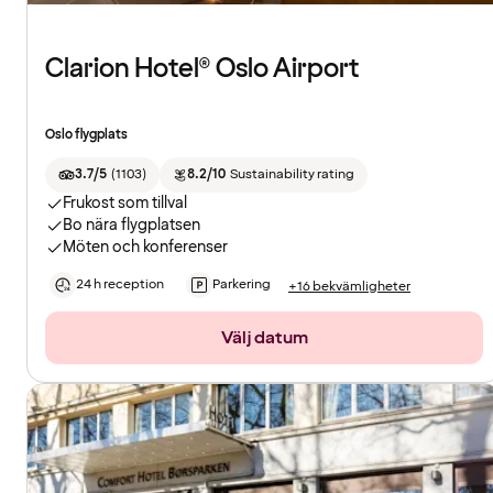
Clarion Hotel® Oslo Airport
Oslo flygplats
3.7/5
(
1103
)
8.2/10
Sustainability rating
Frukost som tillval
Bo nära flygplatsen
Möten och konferenser
24 h reception
Parkering
+16 bekvämligheter
Välj datum