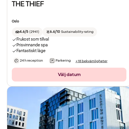
THE THIEF
Oslo
4.6/5
(
2941
)
6.6/10
Sustainability rating
Frukost som tillval
Prisvinnande spa
Fantastiskt läge
24 h reception
Parkering
+18 bekvämligheter
Välj datum