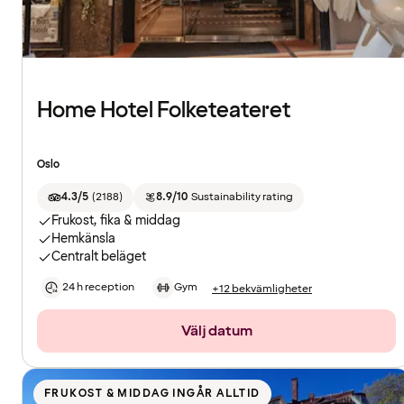
Home Hotel Folketeateret
Oslo
4.3/5
(
2188
)
8.9/10
Sustainability rating
Frukost, fika & middag
Hemkänsla
Centralt beläget
24 h reception
Gym
+12 bekvämligheter
Välj datum
FRUKOST & MIDDAG INGÅR ALLTID