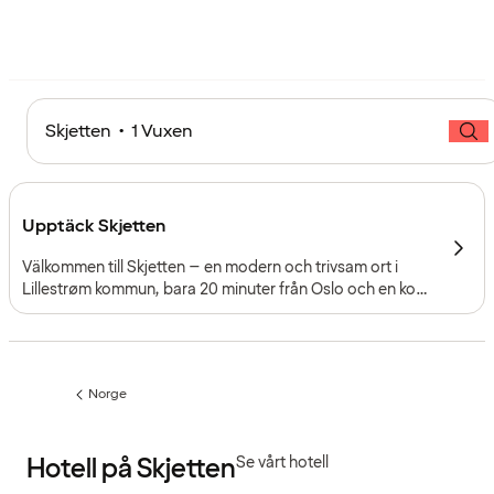
Skjetten • 1 Vuxen
Upptäck Skjetten
Välkommen till Skjetten – en modern och trivsam ort i
Lillestrøm kommun, bara 20 minuter från Oslo och en kort
bilresa från Oslo flygplats Gardermoen. Här möts stadens
bekvämligheter och grönska med goda förbindelser,
lokala upplevelser och en avslappnad atmosfär.
Norge
Föregående
sida:
Hotell på Skjetten
Se vårt hotell