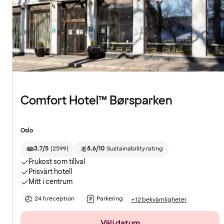
Comfort Hotel™ Børsparken
Oslo
3.7/5
(
2599
)
8.6/10
Sustainability rating
Frukost som tillval
Prisvärt hotell
Mitt i centrum
24 h reception
Parkering
+12 bekvämligheter
Välj datum