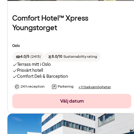
Comfort Hotel™ Xpress
Youngstorget
Oslo
4.0/5
(
2415
)
8.0/10
Sustainability rating
Terrass mitt i Oslo
Prisvärt hotell
Comfort Deli & Barception
24 h reception
Parkering
+11 bekvämligheter
Välj datum