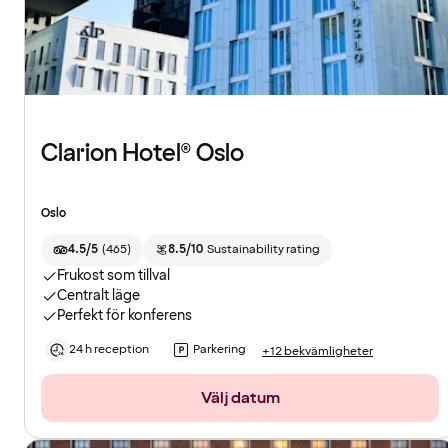
Clarion Hotel® Oslo
Oslo
4.5/5
(
465
)
8.5/10
Sustainability rating
Frukost som tillval
Centralt läge
Perfekt för konferens
24 h reception
Parkering
+12 bekvämligheter
Välj datum