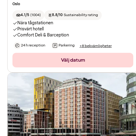
Oslo
4.1/5
(
1004
)
8.8/10
Sustainability rating
Nära tågstationen
Prisvärt hotell
Comfort Deli & Barception
24 h reception
Parkering
+8 bekvämligheter
Välj datum