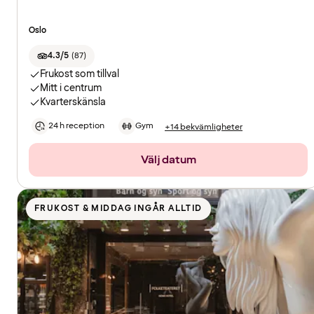
Oslo
4.3/5
(
87
)
Frukost som tillval
Mitt i centrum
Kvarterskänsla
24 h reception
Gym
+14 bekvämligheter
Välj datum
FRUKOST & MIDDAG INGÅR ALLTID