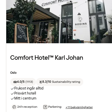
Comfort Hotel™ Karl Johan
Oslo
4.0/5
(
1113
)
8.3/10
Sustainability rating
Frukost ingår alltid
Prisvärt hotell
Mitt i centrum
24 h reception
Parkering
+11 bekvämligheter