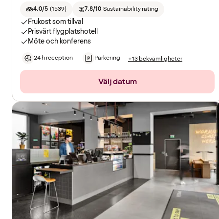
4.0/5
(
1539
)
7.8/10
Sustainability rating
Frukost som tillval
Prisvärt flygplatshotell
Möte och konferens
24 h reception
Parkering
+13 bekvämligheter
Välj datum