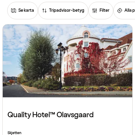
Se karta
Tripadvisor-betyg
Filter
Alla p
Se
listan
över
hotell
Quality Hotel™ Olavsgaard
Skjetten