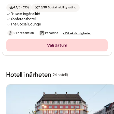
4.1/5
(
553
)
7.8/10
Sustainability rating
Frukost ingår alltid
Konferenshotell
The Social Lounge
24 h reception
Parkering
+15 bekvämligheter
Välj datum
Hotell i närheten
(24 hotell)