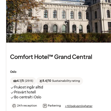
Comfort Hotel™ Grand Central
Oslo
4.1/5
(
2515
)
8.4/10
Sustainability rating
Frukost ingår alltid
Prisvärt hotell
Bo centralt i Oslo
24 h reception
Parkering
+10 bekvämligheter