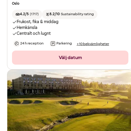
Oslo
4.2/5
(
1717
)
8.2/10
Sustainability rating
Frukost, fika & middag
Hemkänsla
Centralt och lugnt
24 h reception
Parkering
+10 bekvämligheter
Välj datum