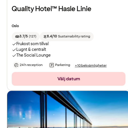
Quality Hotel™ Hasle Linie
Oslo
3.7/5
(
127
)
8.4/10
Sustainability rating
Frukost som tillval
Lugnt & centralt
The Social Lounge
24 h reception
Parkering
+10 bekvämligheter
Välj datum