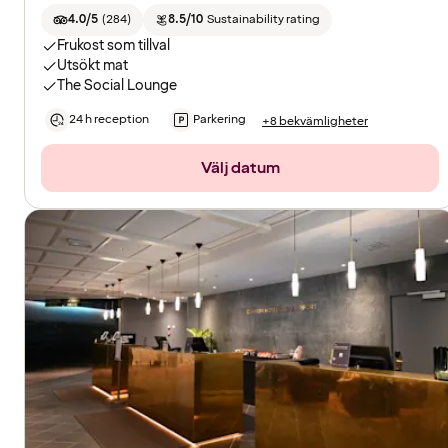
4.0/5
(
284
)
8.5/10
Sustainability rating
Frukost som tillval
Utsökt mat
The Social Lounge
24 h reception
Parkering
+8 bekvämligheter
Välj datum