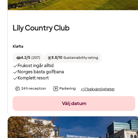
Lily Country Club
Kløfta
4.2/5
(
207
)
8.8/10
Sustainability rating
Frukost ingår alltid
Norges bästa golfbana
Komplett resort
24 h reception
Parkering
+17 bekvämligheter
Välj datum