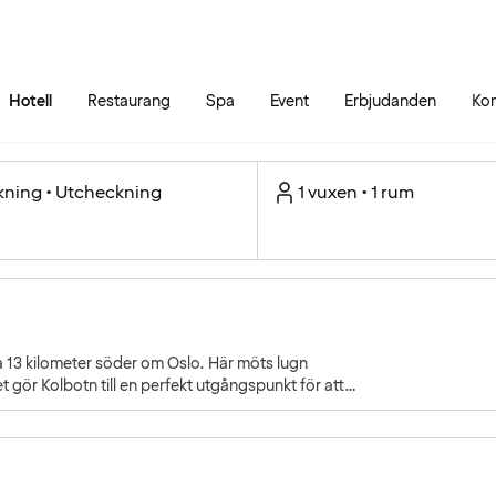
Gå till sidans innehåll
Gå till sidans huvudmeny
Hotell
Restaurang
Spa
Event
Erbjudanden
Kon
kning • Utcheckning
1 vuxen • 1 rum
a 13 kilometer söder om Oslo. Här möts lugn
et gör Kolbotn till en perfekt utgångspunkt för att
ofjorden.