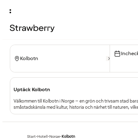
Inchec
Uptäck Kolbotn
Välkommen till Kolbotn i Norge – en grön och trivsam stad bar
småstadskänsla med kultur, historia och närhet till naturen, vilk
utforska både den norska huvudstaden och området kring Osl
Start
•
Hotell
•
Norge
•
Kolbotn