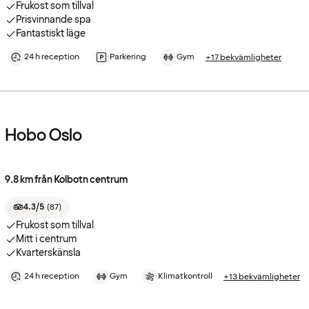
Frukost som tillval
Prisvinnande spa
Fantastiskt läge
24 h reception
Parkering
Gym
+17 bekvämligheter
Hobo Oslo
9.8 km från Kolbotn centrum
4.3/5
(
87
)
Frukost som tillval
Mitt i centrum
Kvarterskänsla
24 h reception
Gym
Klimatkontroll
+13 bekvämligheter