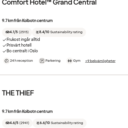
Comfort Hotel™ Grand Central
9.7 km från Kolbotn centrum
4.1/5
(
2515
)
8.4/10
Sustainability rating
Frukost ingår alltid
Prisvärt hotell
Bo centralt i Oslo
24 h reception
Parkering
Gym
+9 bekvämligheter
THE THIEF
9.7 km från Kolbotn centrum
4.6/5
(
2941
)
6.6/10
Sustainability rating