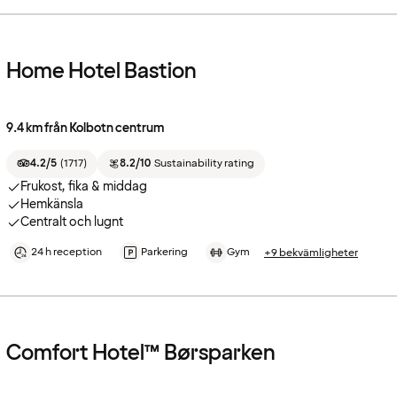
Home Hotel Bastion
9.4 km från Kolbotn centrum
4.2/5
(
1717
)
8.2/10
Sustainability rating
Frukost, fika & middag
Hemkänsla
Centralt och lugnt
24 h reception
Parkering
Gym
+9 bekvämligheter
Comfort Hotel™ Børsparken