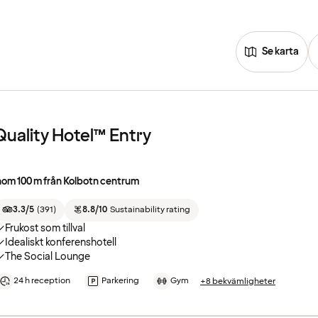
Se karta
Quality Hotel™ Entry
nom 100 m från Kolbotn centrum
3.3/5
(
391
)
8.8/10
Sustainability rating
Frukost som tillval
Idealiskt konferenshotell
The Social Lounge
24 h reception
Parkering
Gym
+8 bekvämligheter