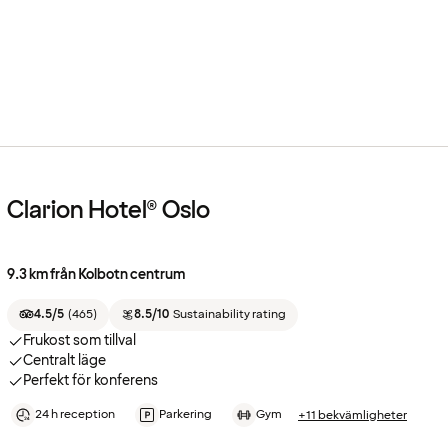
Clarion Hotel® Oslo
9.3 km från Kolbotn centrum
4.5/5
(
465
)
8.5/10
Sustainability rating
Frukost som tillval
Centralt läge
Perfekt för konferens
24 h reception
Parkering
Gym
+11 bekvämligheter