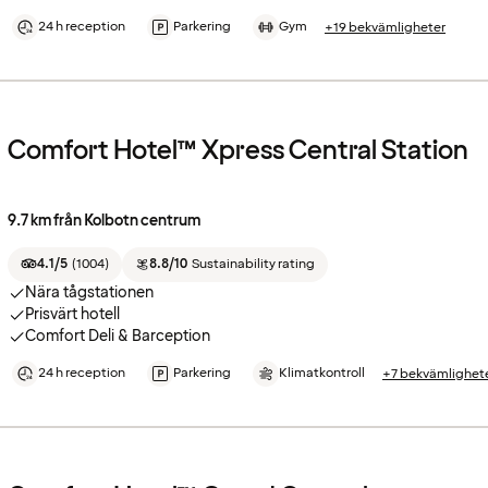
24 h reception
Parkering
Gym
+19 bekvämligheter
Comfort Hotel™ Xpress Central Station
9.7 km från Kolbotn centrum
4.1/5
(
1004
)
8.8/10
Sustainability rating
Nära tågstationen
Prisvärt hotell
Comfort Deli & Barception
24 h reception
Parkering
Klimatkontroll
+7 bekvämlighet