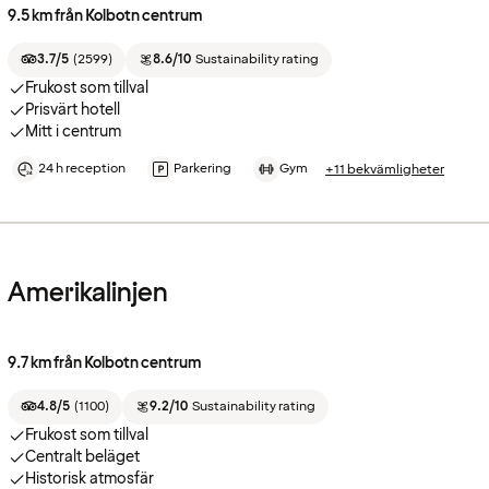
9.5 km från Kolbotn centrum
3.7/5
(
2599
)
8.6/10
Sustainability rating
Frukost som tillval
Prisvärt hotell
Mitt i centrum
24 h reception
Parkering
Gym
+11 bekvämligheter
Amerikalinjen
9.7 km från Kolbotn centrum
4.8/5
(
1100
)
9.2/10
Sustainability rating
Frukost som tillval
Centralt beläget
Historisk atmosfär