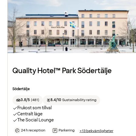
Quality Hotel™ Park Södertälje
Södertälje
3.8/5
(
481
)
8.4/10
Sustainability rating
Frukost som tillval
Centralt läge
The Social Lounge
24 h reception
Parkering
+13 bekvämligheter