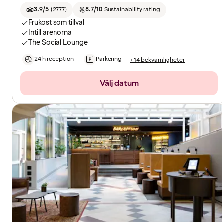
3.9/5
(
2777
)
8.7/10
Sustainability rating
Frukost som tillval
Intill arenorna
The Social Lounge
24 h reception
Parkering
+14 bekvämligheter
Välj datum