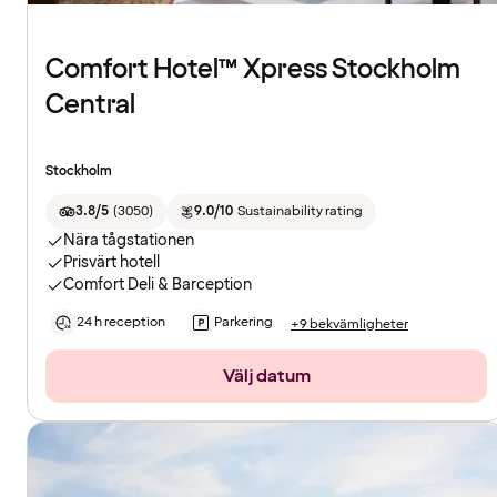
Comfort Hotel™ Xpress Stockholm
Central
Stockholm
3.8/5
(
3050
)
9.0/10
Sustainability rating
Nära tågstationen
Prisvärt hotell
Comfort Deli & Barception
24 h reception
Parkering
+9 bekvämligheter
Välj datum