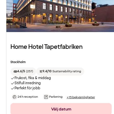
Home Hotel Tapetfabriken
Stockholm
4.6/5
(
257
)
9.4/10
Sustainability rating
Frukost, fika & middag
Stilfull inredning
Perfekt för jobb
24 h reception
Parkering
+15 bekvämligheter
Välj datum