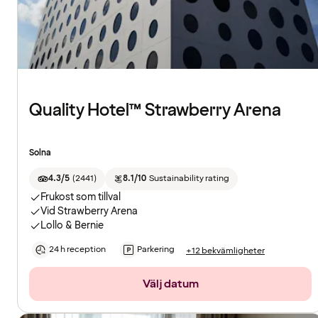
Quality Hotel™ Strawberry Arena
Solna
4.3/5
(
2441
)
8.1/10
Sustainability rating
Frukost som tillval
Vid Strawberry Arena
Lollo & Bernie
24 h reception
Parkering
+12 bekvämligheter
Välj datum