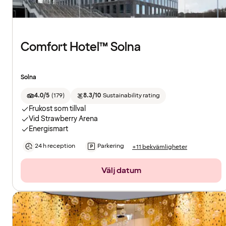
Comfort Hotel™ Solna
Solna
4.0/5
(
179
)
8.3/10
Sustainability rating
Frukost som tillval
Vid Strawberry Arena
Energismart
24 h reception
Parkering
+11 bekvämligheter
Välj datum