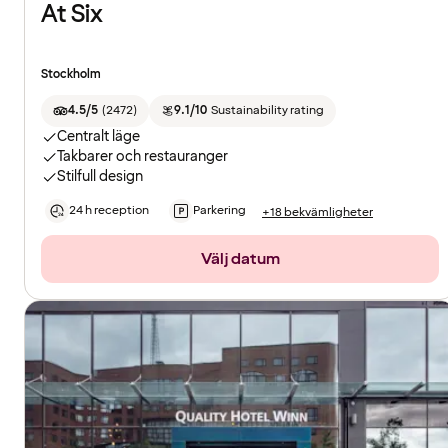
At Six
Stockholm
4.5/5
(
2472
)
9.1/10
Sustainability rating
Centralt läge
Takbarer och restauranger
Stilfull design
24 h reception
Parkering
+18 bekvämligheter
Välj datum