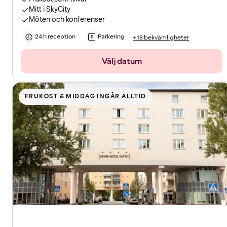
Mitt i SkyCity
Möten och konferenser
24 h reception
Parkering
+18 bekvämligheter
Välj datum
FRUKOST & MIDDAG INGÅR ALLTID