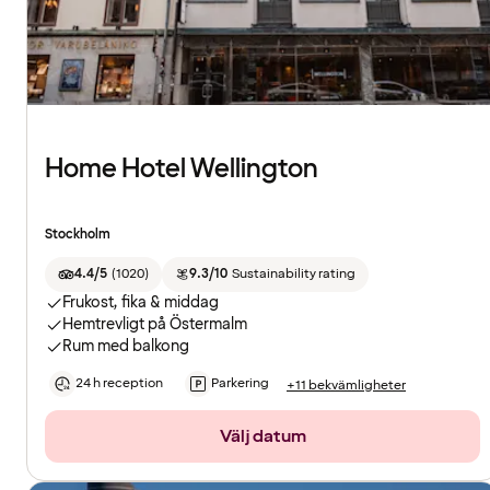
Home Hotel Wellington
Stockholm
4.4/5
(
1020
)
9.3/10
Sustainability rating
Frukost, fika & middag
Hemtrevligt på Östermalm
Rum med balkong
24 h reception
Parkering
+11 bekvämligheter
Välj datum