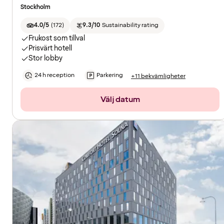
Stockholm
4.0/5
(
172
)
9.3/10
Sustainability rating
Frukost som tillval
Prisvärt hotell
Stor lobby
24 h reception
Parkering
+11 bekvämligheter
Välj datum