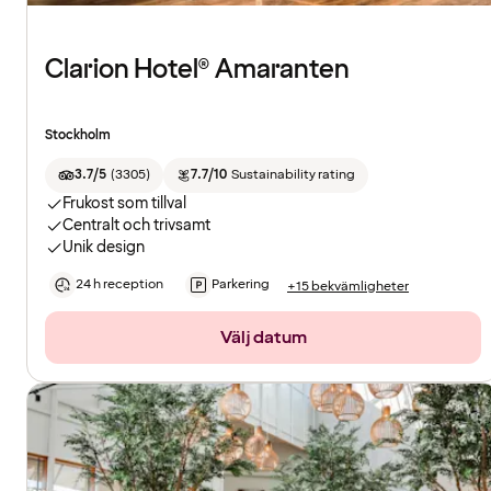
Clarion Hotel® Amaranten
Stockholm
3.7/5
(
3305
)
7.7/10
Sustainability rating
Frukost som tillval
Centralt och trivsamt
Unik design
24 h reception
Parkering
+15 bekvämligheter
Välj datum