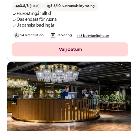
3.8/5
(
1708
)
8.6/10
Sustainability rating
Frukost ingår alltid
Oas endast för vuxna
Japanska bad ingår
24 h reception
Parkering
+13 bekvämligheter
Välj datum