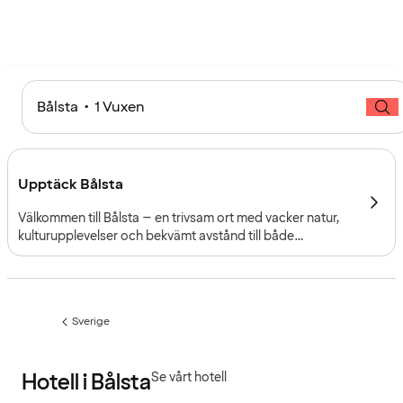
Bålsta • 1 Vuxen
Upptäck Bålsta
Välkommen till Bålsta – en trivsam ort med vacker natur,
kulturupplevelser och bekvämt avstånd till både
Stockholm och Uppsala. Oavsett om du söker
avkoppling, äventyr eller en inspirerande konferensmiljö
har Bålsta något för dig.
Sverige
Föregående
sida:
Hotell i Bålsta
Se vårt hotell