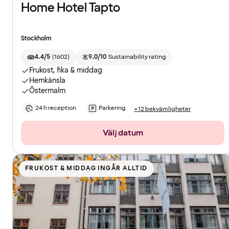
Home Hotel Tapto
Stockholm
4.4/5
(
1602
)
9.0/10
Sustainability rating
Frukost, fika & middag
Hemkänsla
Östermalm
24 h reception
Parkering
+12 bekvämligheter
Välj datum
FRUKOST & MIDDAG INGÅR ALLTID