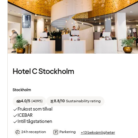
Hotel C Stockholm
Stockholm
4.0/5
(
4095
)
8.8/10
Sustainability rating
Frukost som tillval
ICEBAR
Intill tågstationen
24 h reception
Parkering
+13 bekvämligheter