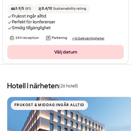
3.9/5
(
81
)
8.4/10
Sustainability rating
Frukost ingår alltid
Perfekt för konferenser
Smidig tillgänglighet
24 h reception
Parkering
+16 bekvämligheter
Välj datum
Hotell i närheten
(26 hotell)
FRUKOST & MIDDAG INGÅR ALLTID