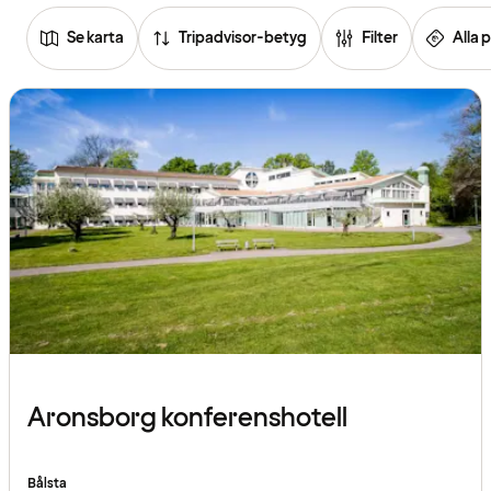
Se karta
Tripadvisor-betyg
Filter
Alla p
Se
listan
över
hotell
Aronsborg konferenshotell
Bålsta