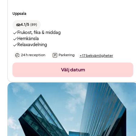
Uppsala
4.1/5
(
89
)
Frukost, fika & middag
Hemkänsla
Relaxavdelning
24 h reception
Parkering
+17 bekvämligheter
Välj datum