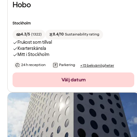
Hobo
Stockholm
4.3/5
(
1322
)
8.4/10
Sustainability rating
Frukost som tillval
Kvarterskänsla
Mitt i Stockholm
24 h reception
Parkering
+15 bekvämligheter
Välj datum