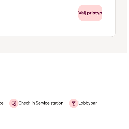
Välj pristyp
ce
Check-in Service station
Lobbybar