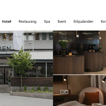
Gå till sidans innehåll
Gå till sidans huvudmeny
Hotell
Restaurang
Spa
Event
Erbjudanden
Kon