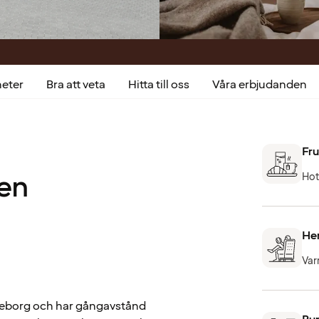
heter
Bra att veta
Hitta till oss
Våra erbjudanden
Fru
en
Hot
He
Var
teborg och har gångavstånd