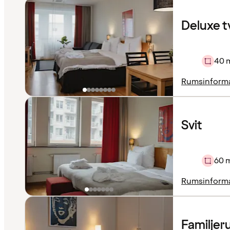
Deluxe t
40 
Rumsinform
Svit
60 
Rumsinform
Familje