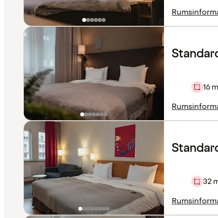
Rumsinform
Standar
16 m
Rumsinform
Standard
32 
Rumsinform