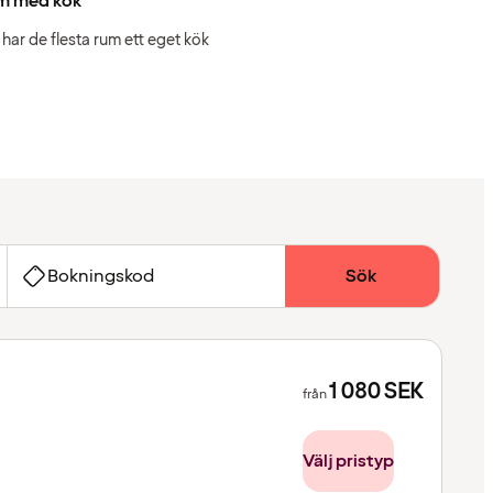
m med kök
 har de flesta rum ett eget kök
Bokningskod
Sök
1 080
SEK
från
Välj pristyp