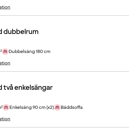
ation
d dubbelrum
²
Dubbelsäng 180 cm
ation
 två enkelsängar
m²
Enkelsäng 90 cm (x2)
Bäddsoffa
ation