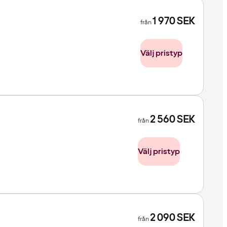
1 970
SEK
från
Välj pristyp
2 560
SEK
från
Välj pristyp
2 090
SEK
från