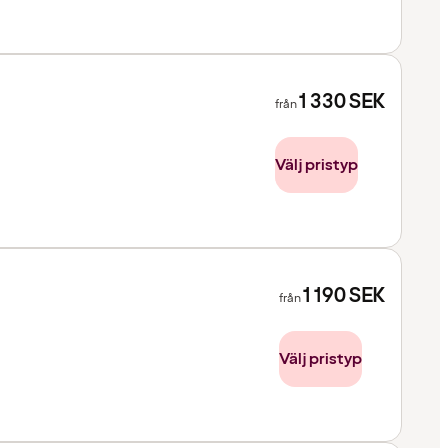
1 330
SEK
från
Välj pristyp
1 190
SEK
från
Välj pristyp