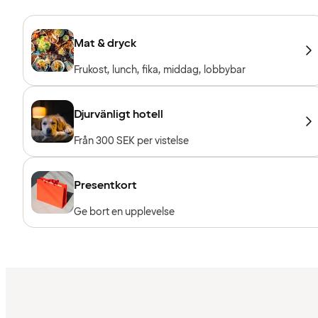
Mat & dryck
Frukost, lunch, fika, middag, lobbybar
Djurvänligt hotell
Från 300 SEK per vistelse
Presentkort
Ge bort en upplevelse