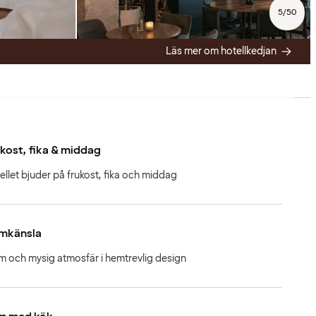
5
/
50
Läs mer om hotellkedjan
kost, fika & middag
ellet bjuder på frukost, fika och middag
mkänsla
m och mysig atmosfär i hemtrevlig design