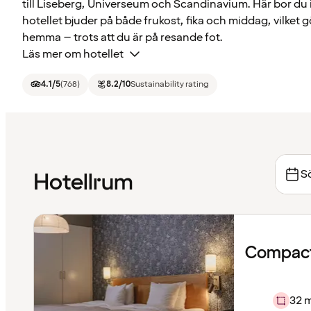
till Liseberg, Universeum och Scandinavium. Här bor du 
hotellet bjuder på både frukost, fika och middag, vilket 
hemma – trots att du är på resande fot.
Läs mer om hotellet
4.1
/5
(
768
)
8.2
/10
Sustainability rating
Sö
Hotellrum
Compact
32 