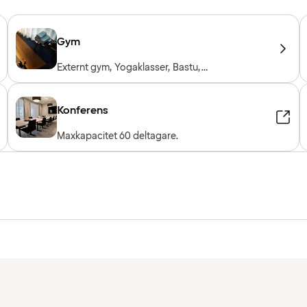
Gym
Externt gym, Yogaklasser, Bastu,
Träningsklasser, Personlig tränare,
Träningsmaskiner, Konditionsmaskiner, Fria
vikter
Konferens
Maxkapacitet 60 deltagare.