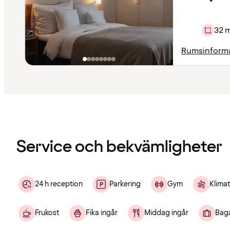
32 
Rumsinform
Innehållet
har
laddats
Service och bekvämligheter
24 h reception
Parkering
Gym
Klimat
Frukost
Fika ingår
Middag ingår
Bag