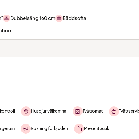
m²
Dubbelsäng 160 cm
Bäddsoffa
ation
kontroll
Husdjur välkomna
Tvättomat
Tvättservi
agerum
Rökning förbjuden
Presentbutik