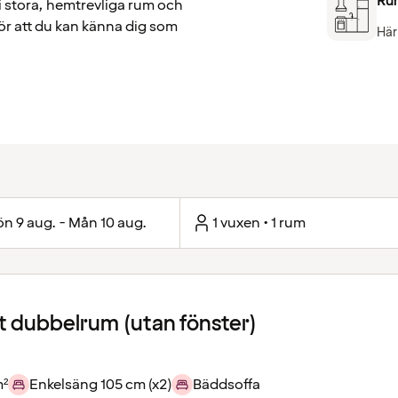
Ru
i stora, hemtrevliga rum och
gör att du kan känna dig som
Här
n 9 aug. - Mån 10 aug.
1 vuxen • 1 rum
 dubbelrum (utan fönster)
m²
Enkelsäng 105 cm (x2)
Bäddsoffa