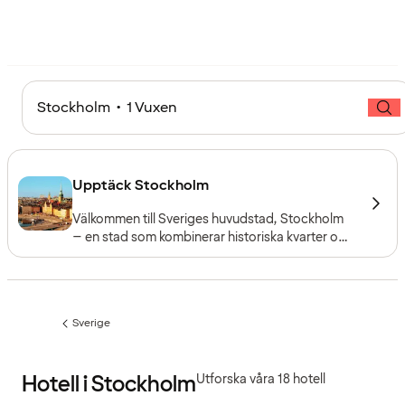
Stockholm • 1 Vuxen
Upptäck Stockholm
Välkommen till Sveriges huvudstad, Stockholm
– en stad som kombinerar historiska kvarter och
moderna stadsdelar med unik storstadspuls.
Omgiven av vatten och grönska bjuder staden
på kultur, shopping, nöjen och gastronomi i
världsklass.
Sverige
Föregående
sida:
Hotell i Stockholm
Utforska våra 18 hotell