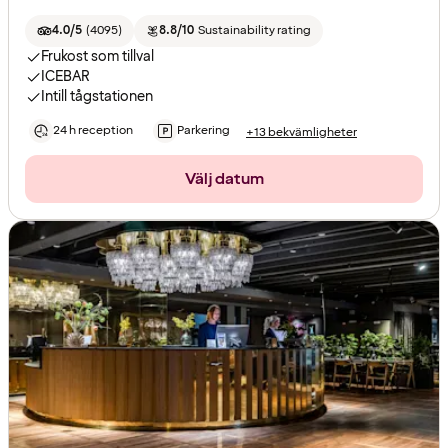
4.0/5
(
4095
)
8.8/10
Sustainability rating
Frukost som tillval
ICEBAR
Intill tågstationen
24 h reception
Parkering
+13 bekvämligheter
Välj datum