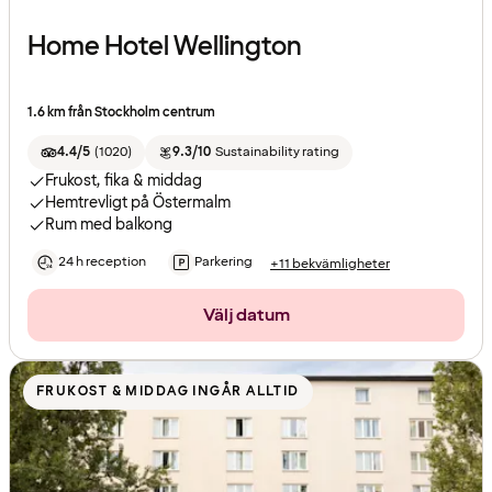
Home Hotel Wellington
1.6 km från Stockholm centrum
4.4/5
(
1020
)
9.3/10
Sustainability rating
Frukost, fika & middag
Hemtrevligt på Östermalm
Rum med balkong
24 h reception
Parkering
+11 bekvämligheter
Välj datum
FRUKOST & MIDDAG INGÅR ALLTID