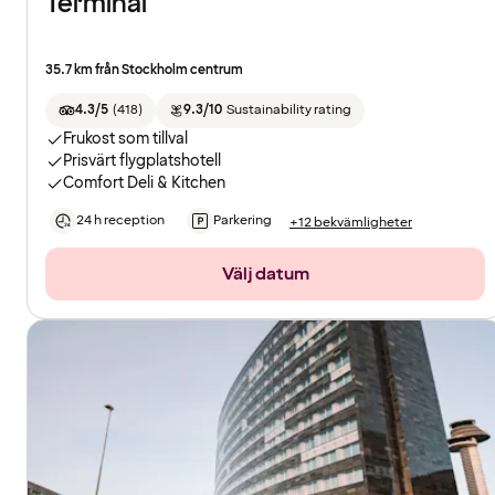
Terminal
35.7 km från Stockholm centrum
4.3/5
(
418
)
9.3/10
Sustainability rating
Frukost som tillval
Prisvärt flygplatshotell
Comfort Deli & Kitchen
24 h reception
Parkering
+12 bekvämligheter
Välj datum