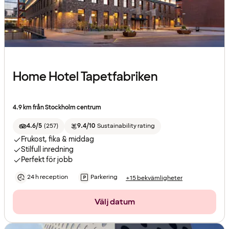
Home Hotel Tapetfabriken
4.9 km från Stockholm centrum
4.6/5
(
257
)
9.4/10
Sustainability rating
Frukost, fika & middag
Stilfull inredning
Perfekt för jobb
24 h reception
Parkering
+15 bekvämligheter
Välj datum