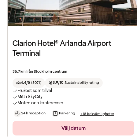
Clarion Hotel® Arlanda Airport
Terminal
35.7 km från Stockholm centrum
4.4/5
(
3071
)
8.9/10
Sustainability rating
Frukost som tillval
Mitt i SkyCity
Möten och konferenser
24 h reception
Parkering
+18 bekvämligheter
Välj datum