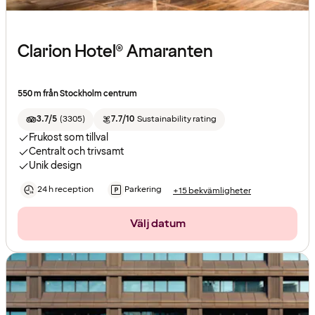
Clarion Hotel® Amaranten
550 m från Stockholm centrum
3.7/5
(
3305
)
7.7/10
Sustainability rating
Frukost som tillval
Centralt och trivsamt
Unik design
24 h reception
Parkering
+15 bekvämligheter
Välj datum