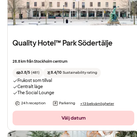
Quality Hotel™ Park Södertälje
28.8 km från Stockholm centrum
3.8/5
(
481
)
8.4/10
Sustainability rating
Frukost som tillval
Centralt läge
The Social Lounge
24 h reception
Parkering
+13 bekvämligheter
Välj datum