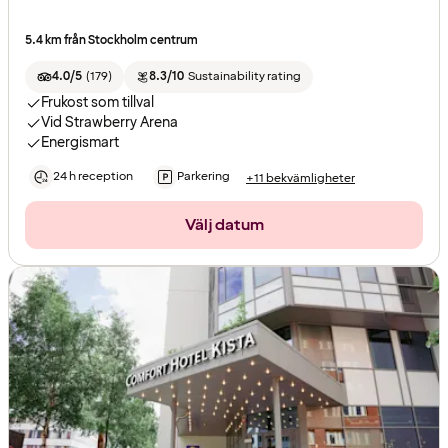
5.4 km från Stockholm centrum
4.0/5
(
179
)
8.3/10
Sustainability rating
Frukost som tillval
Vid Strawberry Arena
Energismart
24 h reception
Parkering
+11 bekvämligheter
Välj datum