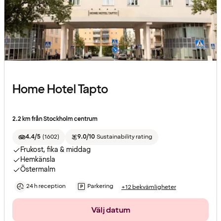
Home Hotel Tapto
2.2 km från Stockholm centrum
4.4/5
(
1602
)
9.0/10
Sustainability rating
Frukost, fika & middag
Hemkänsla
Östermalm
24 h reception
Parkering
+12 bekvämligheter
Välj datum