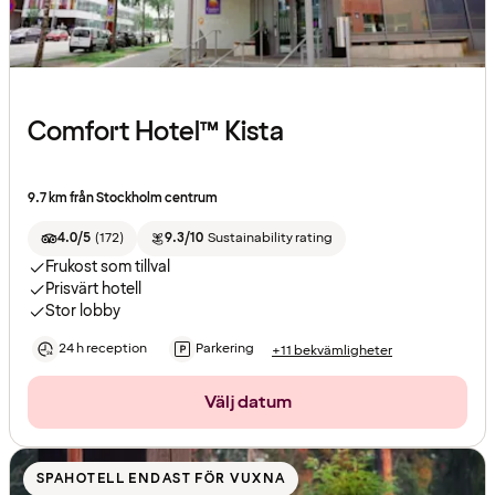
Comfort Hotel™ Kista
9.7 km från Stockholm centrum
4.0/5
(
172
)
9.3/10
Sustainability rating
Frukost som tillval
Prisvärt hotell
Stor lobby
24 h reception
Parkering
+11 bekvämligheter
Välj datum
SPAHOTELL ENDAST FÖR VUXNA