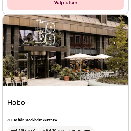
Välj datum
Hobo
800 m från Stockholm centrum
4.3/5
(
1322
)
8.4/10
Sustainability rating