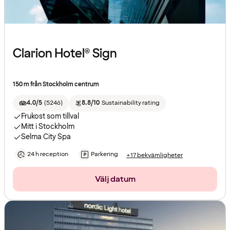
Clarion Hotel® Sign
150 m från Stockholm centrum
4.0/5
(
5246
)
8.8/10
Sustainability rating
Frukost som tillval
Mitt i Stockholm
Selma City Spa
24 h reception
Parkering
+17 bekvämligheter
Välj datum