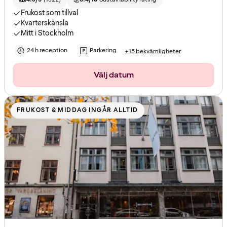
Frukost som tillval
Kvarterskänsla
Mitt i Stockholm
24 h reception
Parkering
+15 bekvämligheter
Välj datum
FRUKOST & MIDDAG INGÅR ALLTID