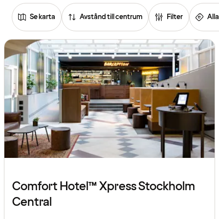
Se karta
Avstånd till centrum
Filter
Alla
Se
listan
över
hotell
Comfort Hotel™ Xpress Stockholm
Central