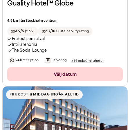
Quality Hotel™ Globe
4.9 km från Stockholm centrum
3.9/5
(
2777
)
8.7/10
Sustainability rating
Frukost som tillval
Intill arenorna
The Social Lounge
24 h reception
Parkering
+14 bekvämligheter
Välj datum
FRUKOST & MIDDAG INGÅR ALLTID