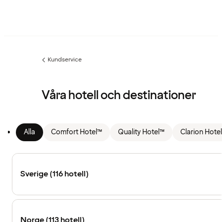
Kundservice
Föregående
sida:
Våra hotell och destinationer
Alla
Comfort Hotel™
Quality Hotel™
Clarion Hote
Sverige (116 hotell)
Norge (113 hotell)